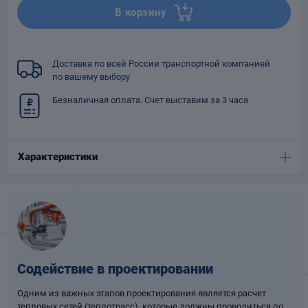
В корзину
Опоры
опроводов
Фильтры для
трубопроводов
Доставка по всей России транспортной компанией
по вашему выбору
Безналичная оплата. Счет выставим за 3 часа
Характеристики
Хомуты для труб
язевики
Содействие в проектировании
Одним из важных этапов проектирования является расчет
Компенсаторы
етизы
тепловых сетей (теплотрасс), которые должны проводиться по