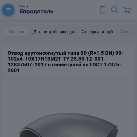
Главная
Детали трубопровода
Отводы для труб
Отвод кр
/
/
Отвод крутоизогнутый типа 3D (R=1,5 DN) 90-
102х4-10Х17Н13М2Т ТУ 25.30.12-001-
ы для труб
12837507-2017 с геометрией по ГОСТ 17375-
Колена для труб
2001
Тройники стальные
ереходы
тальные