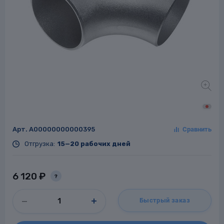
Заглушки для труб
ладки для
труб
Арт.
A00000000000395
Фланцы стальные
Отгрузка:
15—20 рабочих дней
а стальные
6 120 ₽
?
Быстрый заказ