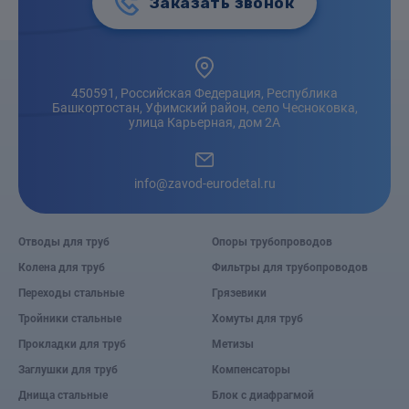
Заказать звонок
450591, Российская Федерация, Республика
Башкортостан, Уфимский район, село Чесноковка,
улица Карьерная, дом 2А
info@zavod-eurodetal.ru
Отводы для труб
Опоры трубопроводов
Колена для труб
Фильтры для трубопроводов
Переходы стальные
Грязевики
Тройники стальные
Хомуты для труб
Прокладки для труб
Метизы
Заглушки для труб
Компенсаторы
Днища стальные
Блок с диафрагмой