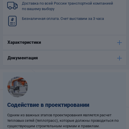
Доставка по всей России транспортной компанией
Опоры
по вашему выбору
опроводов
Фильтры для
Безналичная оплата. Счет выставим за 3 часа
трубопроводов
Характеристики
Документация
Хомуты для труб
язевики
Содействие в проектировании
Одним из важных этапов проектирования является расчет
тепловых сетей (теплотрасс), которые должны проводиться по
Компенсаторы
етизы
существующим строительным нормам и правилам.