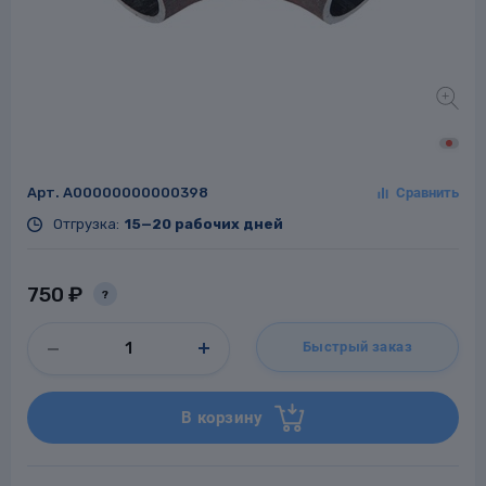
Заглушки для труб
ладки для
труб
Арт.
A00000000000398
Отгрузка:
15—20 рабочих дней
750 ₽
?
Фланцы стальные
Быстрый заказ
а стальные
В корзину