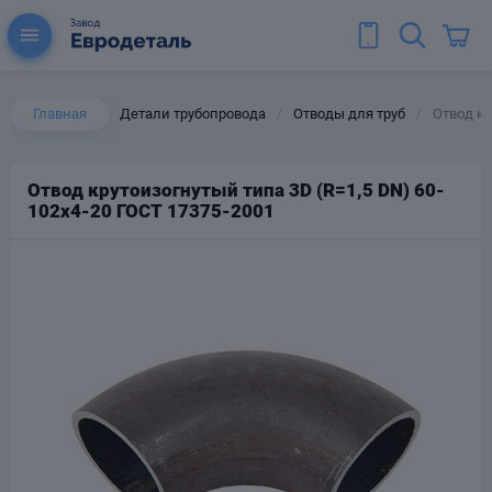
Главная
Детали трубопровода
Отводы для труб
Отвод кр
/
/
Отвод крутоизогнутый типа 3D (R=1,5 DN) 60-
102х4-20 ГОСТ 17375-2001
ы для труб
Колена для труб
Тройники стальные
ереходы
тальные