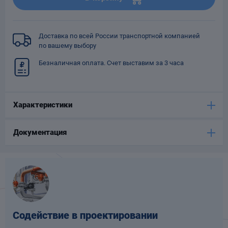
Опоры
опроводов
Фильтры для
Доставка по всей России транспортной компанией
трубопроводов
по вашему выбору
Безналичная оплата. Счет выставим за 3 часа
Характеристики
Хомуты для труб
Документация
язевики
Содействие в проектировании
Компенсаторы
етизы