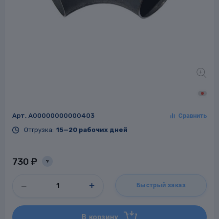
Заглушки для труб
ладки для
труб
Арт.
A00000000000403
Отгрузка:
15—20 рабочих дней
Фланцы стальные
а стальные
730 ₽
?
Быстрый заказ
В корзину