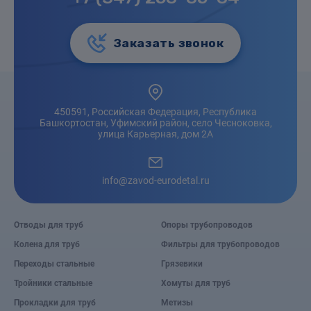
Заказать звонок
450591, Российская Федерация, Республика
Башкортостан, Уфимский район, село Чесноковка,
улица Карьерная, дом 2А
info@zavod-eurodetal.ru
Отводы для труб
Опоры трубопроводов
Колена для труб
Фильтры для трубопроводов
Переходы стальные
Грязевики
Тройники стальные
Хомуты для труб
Прокладки для труб
Метизы