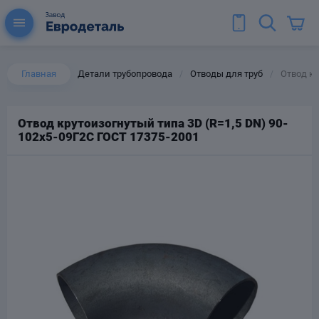
Главная
Детали трубопровода
Отводы для труб
Отвод кр
/
/
Отвод крутоизогнутый типа 3D (R=1,5 DN) 90-
102х5-09Г2С ГОСТ 17375-2001
ы для труб
Колена для труб
Тройники стальные
ереходы
тальные