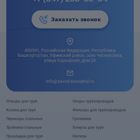
Заказать звонок
450591, Российская Федерация, Республика
Башкортостан, Уфимский район, село Чесноковка,
улица Карьерная, дом 2А
info@zavod-eurodetal.ru
Отводы для труб
Опоры трубопроводов
Колена для труб
Фильтры для трубопроводов
Переходы стальные
Грязевики
Тройники стальные
Хомуты для труб
Прокладки для труб
Метизы