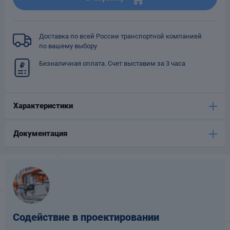
Опоры
опроводов
Фильтры для
Доставка по всей России транспортной компанией
трубопроводов
по вашему выбору
Безналичная оплата. Счет выставим за 3 часа
Характеристики
Хомуты для труб
Документация
язевики
Содействие в проектировании
Компенсаторы
етизы