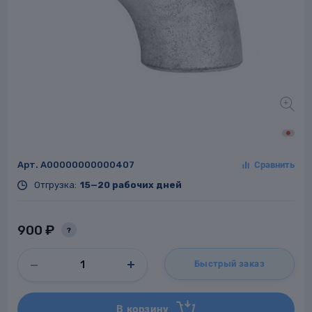
Заглушки для труб
ладки для
труб
Арт.
A00000000000407
Отгрузка:
15—20 рабочих дней
Фланцы стальные
а стальные
900 ₽
?
Быстрый заказ
В корзину