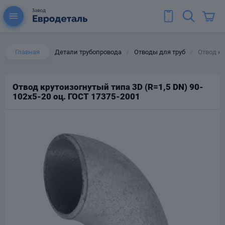
Главная
Детали трубопровода
Отводы для труб
Отвод кр
/
/
Отвод крутоизогнутый типа 3D (R=1,5 DN) 90-
102х5-20 оц. ГОСТ 17375-2001
ы для труб
Колена для труб
Тройники стальные
ереходы
тальные