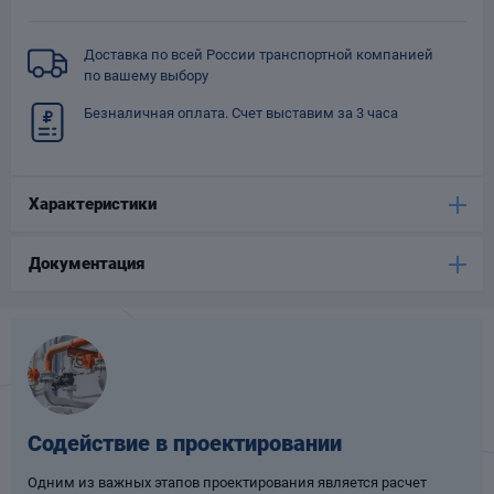
Опоры
опроводов
Доставка по всей России транспортной компанией
Фильтры для
по вашему выбору
трубопроводов
Безналичная оплата. Счет выставим за 3 часа
Характеристики
Документация
Хомуты для труб
язевики
Содействие в проектировании
Компенсаторы
етизы
Одним из важных этапов проектирования является расчет