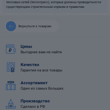
тепловых сетей (теплотрасс), которые должны проводиться по
существующим строительным нормам и правилам.
Вернуться к товарам
 диафрагмой
Цены
Выгоднее вам не найти
Качество
Гарантия на все товары
Ассортимент
Один из самых больших
Производство
Сделано в РФ