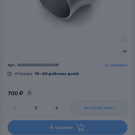
Заглушки для труб
ладки для
труб
Арт.
A00000000000408
Отгрузка:
15—20 рабочих дней
Фланцы стальные
700 ₽
?
а стальные
Быстрый заказ
В корзину