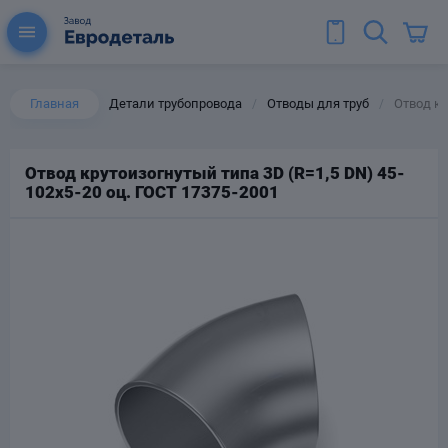
Главная
Детали трубопровода
Отводы для труб
Отвод кр
/
/
Отвод крутоизогнутый типа 3D (R=1,5 DN) 45-
102х5-20 оц. ГОСТ 17375-2001
ы для труб
Колена для труб
Тройники стальные
ереходы
тальные