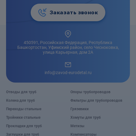
Заказать звонок
450591, Российская Федерация, Республика
Башкортостан, Уфимский район, село Чесноковка,
улица Карьерная, дом 2А
info@zavod-eurodetal.ru
Отводы для труб
Опоры трубопроводов
Колена для труб
Фильтры для трубопроводов
Переходы стальные
Грязевики
Тройники стальные
Хомуты для труб
Прокладки для труб
Метизы
Заглушки для труб
Компенсаторы