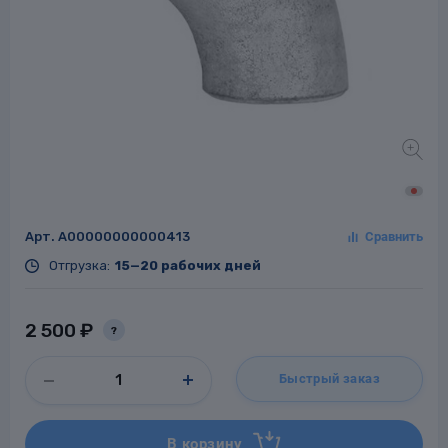
Заглушки для труб
ладки для
труб
Арт.
A00000000000413
Отгрузка:
15—20 рабочих дней
Фланцы стальные
а стальные
2 500 ₽
?
Быстрый заказ
В корзину