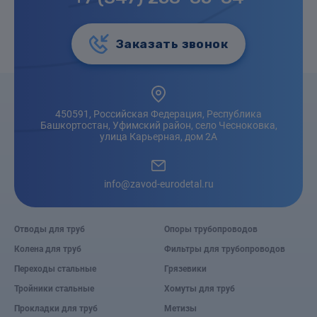
Заказать звонок
450591, Российская Федерация, Республика
Башкортостан, Уфимский район, село Чесноковка,
улица Карьерная, дом 2А
info@zavod-eurodetal.ru
Отводы для труб
Опоры трубопроводов
Колена для труб
Фильтры для трубопроводов
Переходы стальные
Грязевики
Тройники стальные
Хомуты для труб
Прокладки для труб
Метизы