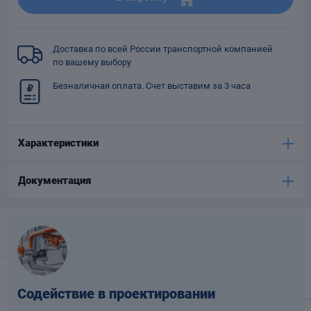
Опоры
опроводов
Фильтры для
Доставка по всей России транспортной компанией
трубопроводов
по вашему выбору
Безналичная оплата. Счет выставим за 3 часа
Характеристики
Хомуты для труб
Документация
язевики
Содействие в проектировании
Компенсаторы
етизы