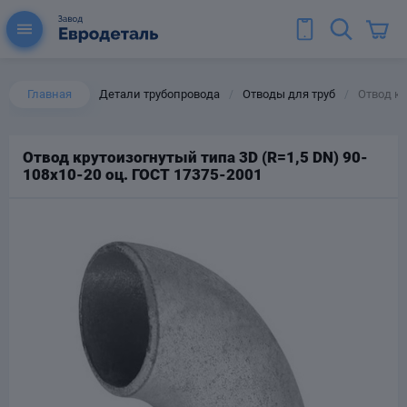
Главная
Детали трубопровода
Отводы для труб
Отвод кр
/
/
Отвод крутоизогнутый типа 3D (R=1,5 DN) 90-
108х10-20 оц. ГОСТ 17375-2001
ы для труб
Колена для труб
Тройники стальные
ереходы
тальные