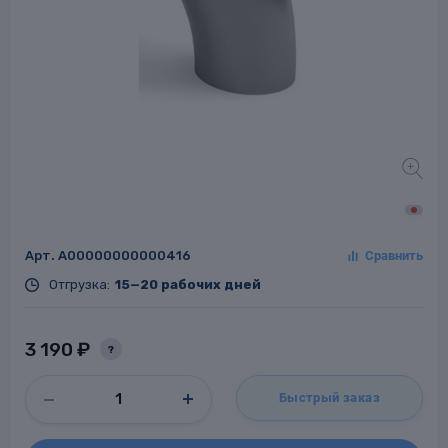
Заглушки для труб
ладки для
труб
Арт.
A00000000000416
Фланцы стальные
Отгрузка:
15—20 рабочих дней
а стальные
3 190 ₽
?
Быстрый заказ