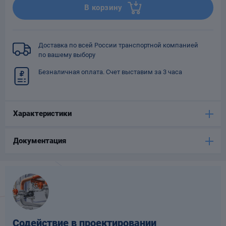
В корзину
Опоры
опроводов
Фильтры для
трубопроводов
Доставка по всей России транспортной компанией
по вашему выбору
Безналичная оплата. Счет выставим за 3 часа
Характеристики
Хомуты для труб
язевики
Документация
Компенсаторы
етизы
Содействие в проектировании