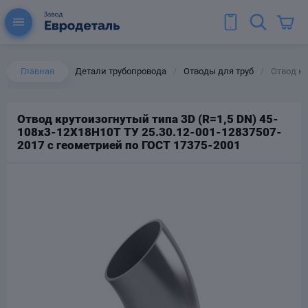
Главная
Детали трубопровода
Отводы для труб
Отвод кр
/
/
Отвод крутоизогнутый типа 3D (R=1,5 DN) 45-
108х3-12Х18Н10Т ТУ 25.30.12-001-12837507-
ы для труб
2017 с геометрией по ГОСТ 17375-2001
Колена для труб
Тройники стальные
ереходы
тальные