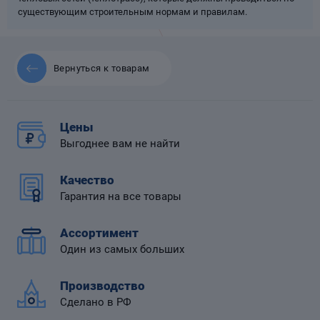
существующим строительным нормам и правилам.
Вернуться к товарам
 диафрагмой
Цены
Выгоднее вам не найти
Качество
Гарантия на все товары
Ассортимент
Один из самых больших
Производство
Сделано в РФ