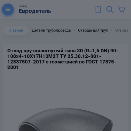
Главная
Детали трубопровода
Отводы для труб
Отвод кр
/
/
Отвод крутоизогнутый типа 3D (R=1,5 DN) 90-
108х4-10Х17Н13М2Т ТУ 25.30.12-001-
ы для труб
12837507-2017 с геометрией по ГОСТ 17375-
Колена для труб
2001
Тройники стальные
ереходы
тальные