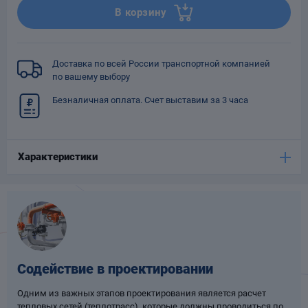
В корзину
Опоры
опроводов
Фильтры для
трубопроводов
Доставка по всей России транспортной компанией
по вашему выбору
Безналичная оплата. Счет выставим за 3 часа
Характеристики
Хомуты для труб
язевики
Содействие в проектировании
Одним из важных этапов проектирования является расчет
Компенсаторы
етизы
тепловых сетей (теплотрасс), которые должны проводиться по