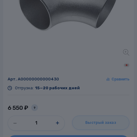
Заглушки для труб
ладки для
труб
Арт.
A00000000000430
Фланцы стальные
Отгрузка:
15—20 рабочих дней
а стальные
6 550 ₽
?
Быстрый заказ