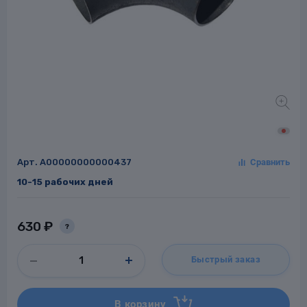
Заглушки для труб
ладки для
труб
Арт.
A00000000000437
10-15 рабочих дней
Фланцы стальные
а стальные
630 ₽
?
Быстрый заказ
В корзину