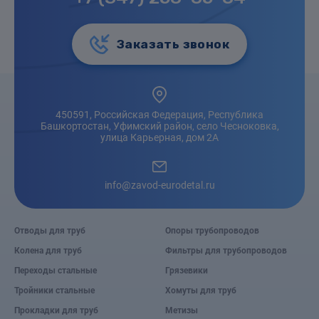
Заказать звонок
450591, Российская Федерация, Республика
Башкортостан, Уфимский район, село Чесноковка,
улица Карьерная, дом 2А
info@zavod-eurodetal.ru
Отводы для труб
Опоры трубопроводов
Колена для труб
Фильтры для трубопроводов
Переходы стальные
Грязевики
Тройники стальные
Хомуты для труб
Прокладки для труб
Метизы