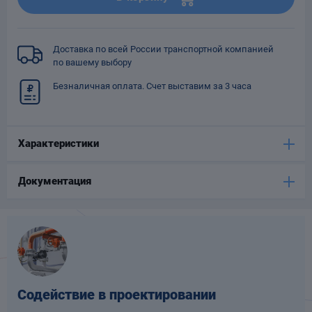
Опоры
опроводов
Фильтры для
Доставка по всей России транспортной компанией
трубопроводов
по вашему выбору
Безналичная оплата. Счет выставим за 3 часа
Характеристики
Хомуты для труб
Документация
язевики
Содействие в проектировании
Компенсаторы
етизы