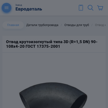
Главная
Детали трубопровода
Отводы для труб
Отвод кр
/
/
Отвод крутоизогнутый типа 3D (R=1,5 DN) 90-
108х4-20 ГОСТ 17375-2001
ы для труб
Колена для труб
Тройники стальные
ереходы
тальные