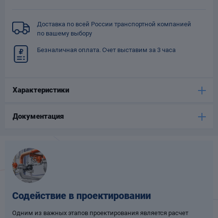
Опоры
опроводов
Доставка по всей России транспортной компанией
Фильтры для
по вашему выбору
трубопроводов
Безналичная оплата. Счет выставим за 3 часа
Характеристики
Документация
Хомуты для труб
язевики
Содействие в проектировании
Компенсаторы
етизы
Одним из важных этапов проектирования является расчет