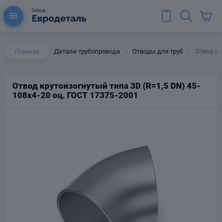
Главная
Детали трубопровода
Отводы для труб
Отвод кр
/
/
Отвод крутоизогнутый типа 3D (R=1,5 DN) 45-
108х4-20 оц. ГОСТ 17375-2001
ы для труб
Колена для труб
Тройники стальные
ереходы
тальные