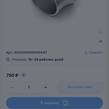
Заглушки для труб
ладки для
труб
Арт.
A00000000000441
Отгрузка:
15—20 рабочих дней
Фланцы стальные
750 ₽
?
а стальные
Быстрый заказ
В корзину