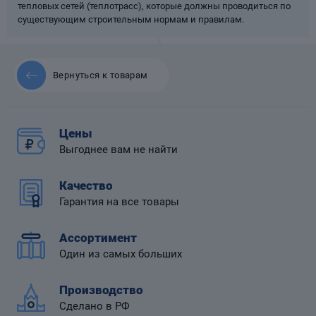
тепловых сетей (теплотрасс), которые должны проводиться по
существующим строительным нормам и правилам.
Вернуться к товарам
 диафрагмой
Цены
Выгоднее вам не найти
Качество
Гарантия на все товары
Ассортимент
Один из самых больших
Производство
Сделано в РФ