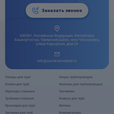
Заказать звонок
450591, Российская Федерация, Республика
Башкортостан, Уфимский район, село Чесноковка,
улица Карьерная, дом 2А
info@zavod-eurodetal.ru
Отводы для труб
Опоры трубопроводов
Колена для труб
Фильтры для трубопроводов
Переходы стальные
Грязевики
Тройники стальные
Хомуты для труб
Прокладки для труб
Метизы
Заглушки для труб
Компенсаторы