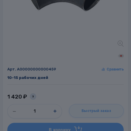
Заглушки для труб
ладки для
труб
Арт.
A00000000000459
10-15 рабочих дней
Фланцы стальные
а стальные
1 420 ₽
?
Быстрый заказ
В корзину