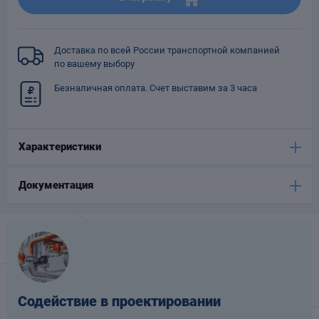
Опоры
опроводов
Фильтры для
Доставка по всей России транспортной компанией
трубопроводов
по вашему выбору
Безналичная оплата. Счет выставим за 3 часа
Характеристики
Хомуты для труб
Документация
язевики
Содействие в проектировании
Компенсаторы
етизы