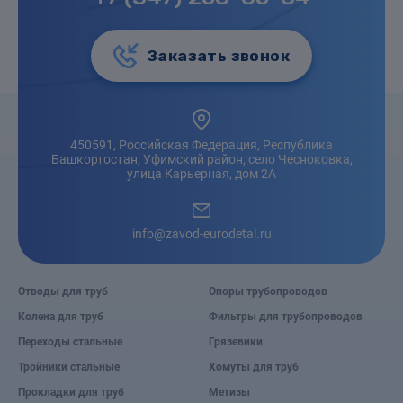
Заказать звонок
450591, Российская Федерация, Республика
Башкортостан, Уфимский район, село Чесноковка,
улица Карьерная, дом 2А
info@zavod-eurodetal.ru
Отводы для труб
Опоры трубопроводов
Колена для труб
Фильтры для трубопроводов
Переходы стальные
Грязевики
Тройники стальные
Хомуты для труб
Прокладки для труб
Метизы