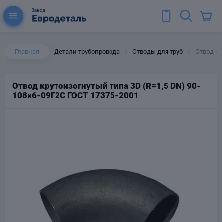
Главная
Детали трубопровода
Отводы для труб
Отвод кр
/
/
Отвод крутоизогнутый типа 3D (R=1,5 DN) 90-
108х6-09Г2С ГОСТ 17375-2001
ы для труб
Колена для труб
Тройники стальные
ереходы
тальные