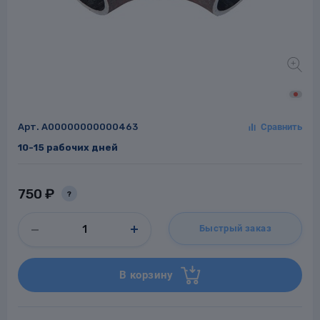
Заглушки для труб
ладки для
труб
Арт.
A00000000000463
10-15 рабочих дней
750 ₽
?
Фланцы стальные
Быстрый заказ
а стальные
В корзину