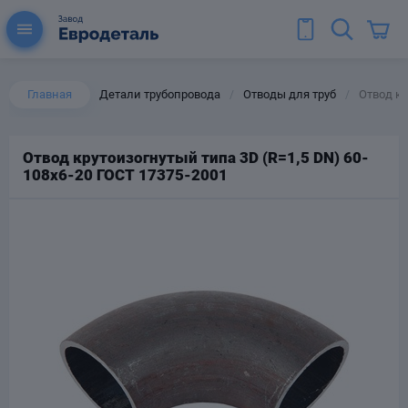
Главная
Детали трубопровода
Отводы для труб
Отвод кр
/
/
Отвод крутоизогнутый типа 3D (R=1,5 DN) 60-
108х6-20 ГОСТ 17375-2001
ы для труб
Колена для труб
Тройники стальные
ереходы
тальные