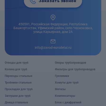
Заказать звонок
450591, Российская Федерация, Республика
Башкортостан, Уфимский район, село Чесноковка,
улица Карьерная, дом 2А
info@zavod-eurodetal.ru
Отводы для труб
Опоры трубопроводов
Колена для труб
Фильтры для трубопроводов
Переходы стальные
Грязевики
Тройники стальные
Хомуты для труб
Прокладки для труб
Метизы
Заглушки для труб
Компенсаторы
Днища стальные
Блок с диафрагмой