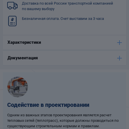
Доставка по всей России транспортной компанией
Опоры
по вашему выбору
опроводов
Фильтры для
Безналичная оплата. Счет выставим за 3 часа
трубопроводов
Характеристики
Документация
Хомуты для труб
язевики
Содействие в проектировании
Одним из важных этапов проектирования является расчет
тепловых сетей (теплотрасс), которые должны проводиться по
Компенсаторы
етизы
существующим строительным нормам и правилам.