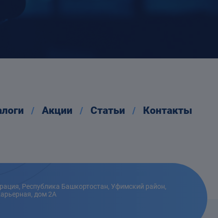
алоги
Акции
Статьи
Контакты
рация, Республика Башкортостан, Уфимский район,
Карьерная, дом 2А