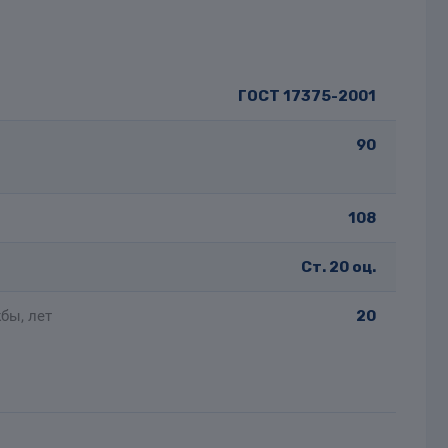
ГОСТ 17375-2001
90
108
Ст. 20 оц.
бы, лет
20