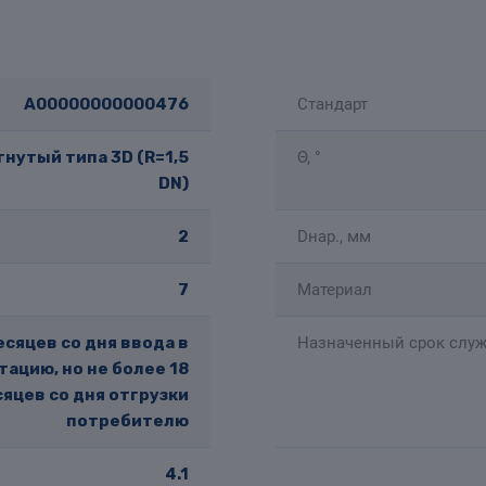
A00000000000476
Стандарт
нутый типа 3D (R=1,5
Θ, °
DN)
2
Dнар., мм
7
Материал
есяцев со дня ввода в
Назначенный срок служ
тацию, но не более 18
яцев со дня отгрузки
потребителю
4.1