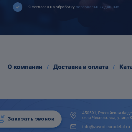
Я согласен на обработку
персональных данных
О компании
Доставка и оплата
Кат
450591, Российская Феде
село Чесноковка, улица 
Заказать звонок
info@zavod-eurodetal.ru