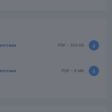
етствия
PDF – 329 Кб
етствия
PDF – 8 Мб