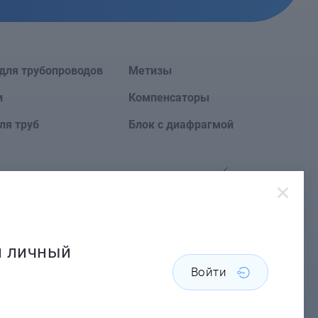
для трубопроводов
Метизы
и
Компенсаторы
ля труб
Блок с диафрагмой
Сайт создан в
й личный
Войти