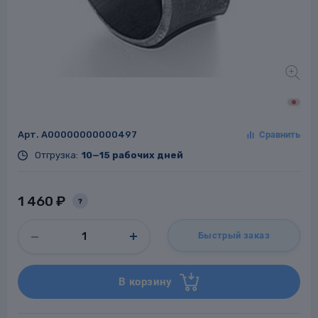
Заглушки для труб
ладки для
труб
Арт.
A00000000000497
Отгрузка:
10—15 рабочих дней
Фланцы стальные
1 460 ₽
?
а стальные
Быстрый заказ
В корзину