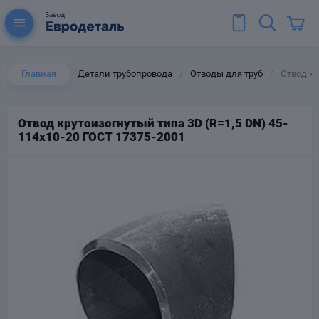
Главная
Детали трубопровода
Отводы для труб
Отвод кр
/
/
Отвод крутоизогнутый типа 3D (R=1,5 DN) 45-
114х10-20 ГОСТ 17375-2001
ы для труб
Колена для труб
Тройники стальные
ереходы
тальные