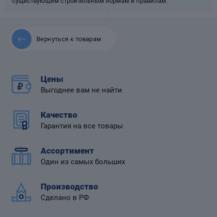
существующим строительным нормам и правилам.
Вернуться к товарам
 диафрагмой
Цены
Выгоднее вам не найти
Качество
Гарантия на все товары
Ассортимент
Один из самых больших
Производство
Сделано в РФ