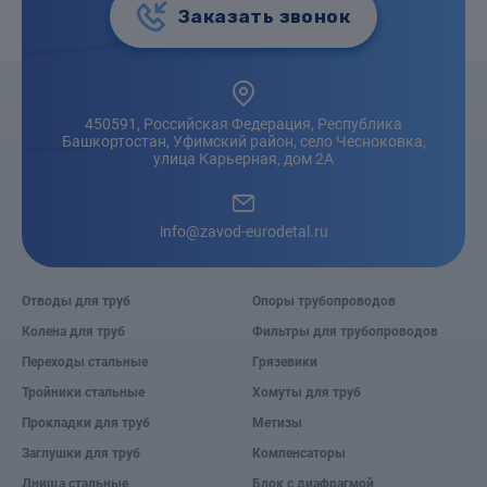
Заказать звонок
450591, Российская Федерация, Республика
Башкортостан, Уфимский район, село Чесноковка,
улица Карьерная, дом 2А
info@zavod-eurodetal.ru
Отводы для труб
Опоры трубопроводов
Колена для труб
Фильтры для трубопроводов
Переходы стальные
Грязевики
Тройники стальные
Хомуты для труб
Прокладки для труб
Метизы
Заглушки для труб
Компенсаторы
Днища стальные
Блок с диафрагмой