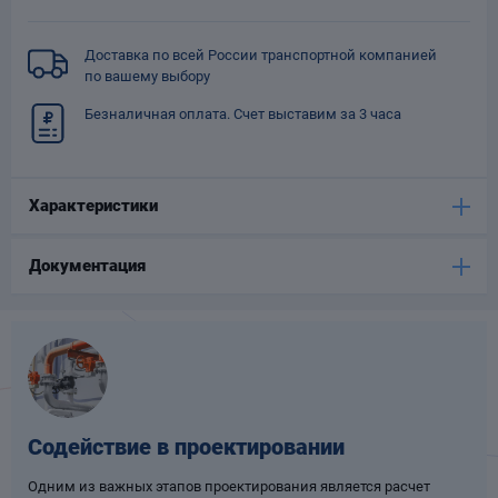
Опоры
опроводов
Доставка по всей России транспортной компанией
Фильтры для
по вашему выбору
трубопроводов
Безналичная оплата. Счет выставим за 3 часа
Характеристики
Документация
Хомуты для труб
язевики
Содействие в проектировании
Компенсаторы
етизы
Одним из важных этапов проектирования является расчет