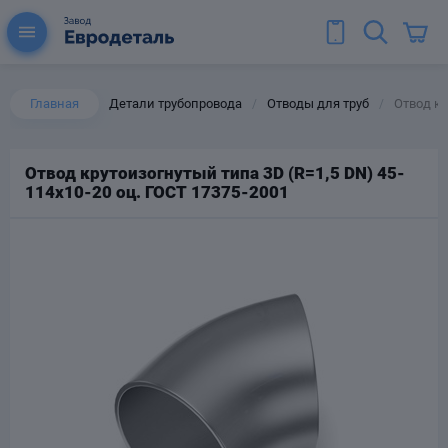
Главная
Детали трубопровода
Отводы для труб
Отвод кр
/
/
Отвод крутоизогнутый типа 3D (R=1,5 DN) 45-
114х10-20 оц. ГОСТ 17375-2001
ы для труб
Колена для труб
Тройники стальные
ереходы
тальные