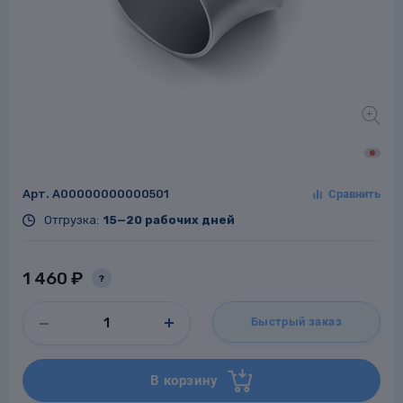
Заглушки для труб
ладки для
труб
Арт.
A00000000000501
Отгрузка:
15—20 рабочих дней
Фланцы стальные
1 460 ₽
?
а стальные
Быстрый заказ
В корзину