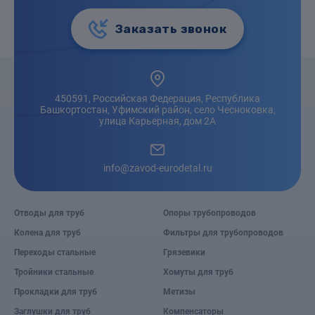
Заказать звонок
450591, Российская Федерация, Республика
Башкортостан, Уфимский район, село Чесноковка,
улица Карьерная, дом 2А
info@zavod-eurodetal.ru
Отводы для труб
Опоры трубопроводов
Колена для труб
Фильтры для трубопроводов
Переходы стальные
Грязевики
Тройники стальные
Хомуты для труб
Прокладки для труб
Метизы
Заглушки для труб
Компенсаторы