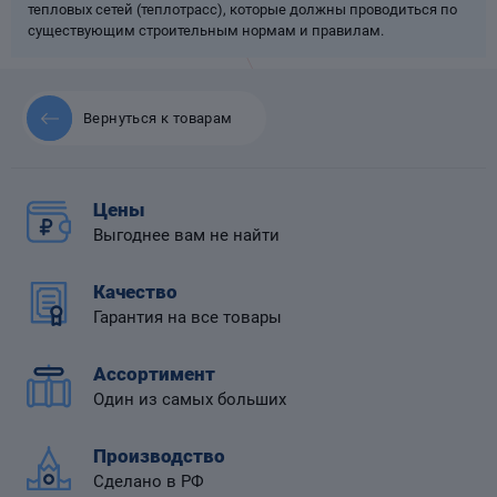
тепловых сетей (теплотрасс), которые должны проводиться по
существующим строительным нормам и правилам.
Вернуться к товарам
 диафрагмой
Цены
Выгоднее вам не найти
Качество
Гарантия на все товары
Ассортимент
Один из самых больших
Производство
Сделано в РФ