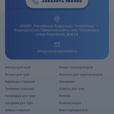
Заказать звонок
450591, Российская Федерация, Республика
Башкортостан, Уфимский район, село Чесноковка,
улица Карьерная, дом 2А
info@zavod-eurodetal.ru
Отводы для труб
Опоры трубопроводов
Колена для труб
Фильтры для трубопроводов
Переходы стальные
Грязевики
Тройники стальные
Хомуты для труб
Прокладки для труб
Метизы
Заглушки для труб
Компенсаторы
Днища стальные
Блок с диафрагмой