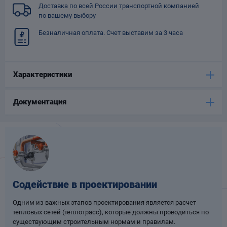
Доставка по всей России транспортной компанией
Опоры
по вашему выбору
опроводов
Фильтры для
Безналичная оплата. Счет выставим за 3 часа
трубопроводов
Характеристики
Документация
Хомуты для труб
язевики
Содействие в проектировании
Одним из важных этапов проектирования является расчет
тепловых сетей (теплотрасс), которые должны проводиться по
Компенсаторы
етизы
существующим строительным нормам и правилам.