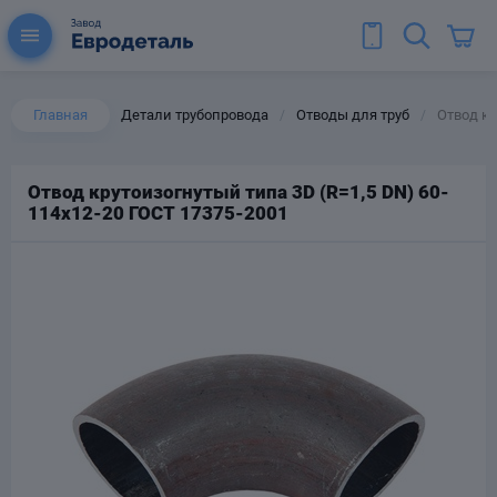
Главная
Детали трубопровода
Отводы для труб
Отвод кр
/
/
Отвод крутоизогнутый типа 3D (R=1,5 DN) 60-
114х12-20 ГОСТ 17375-2001
ы для труб
Колена для труб
Тройники стальные
ереходы
тальные