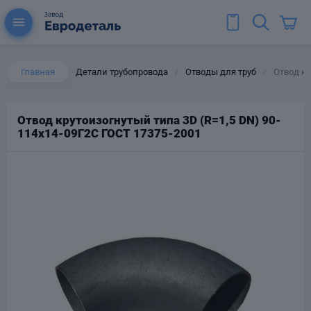
Главная
Детали трубопровода
Отводы для труб
Отвод кр
/
/
Отвод крутоизогнутый типа 3D (R=1,5 DN) 90-
114х14-09Г2С ГОСТ 17375-2001
ы для труб
Колена для труб
Тройники стальные
ереходы
тальные