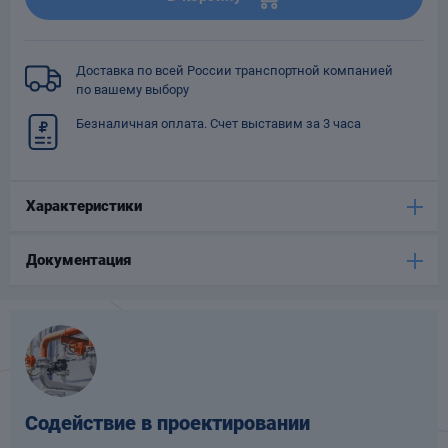
Опоры
опроводов
Фильтры для
Доставка по всей России транспортной компанией
трубопроводов
по вашему выбору
Безналичная оплата. Счет выставим за 3 часа
Характеристики
Хомуты для труб
Документация
язевики
Содействие в проектировании
Компенсаторы
етизы