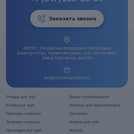
Заказать звонок
450591, Российская Федерация, Республика
Башкортостан, Уфимский район, село Чесноковка,
улица Карьерная, дом 2А
info@zavod-eurodetal.ru
Отводы для труб
Опоры трубопроводов
Колена для труб
Фильтры для трубопроводов
Переходы стальные
Грязевики
Тройники стальные
Хомуты для труб
Прокладки для труб
Метизы