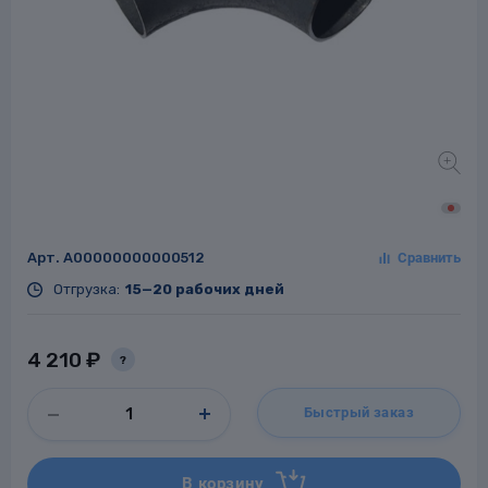
Заглушки для труб
ладки для
труб
Арт.
A00000000000512
Отгрузка:
15—20 рабочих дней
Фланцы стальные
а стальные
4 210 ₽
?
Быстрый заказ
В корзину