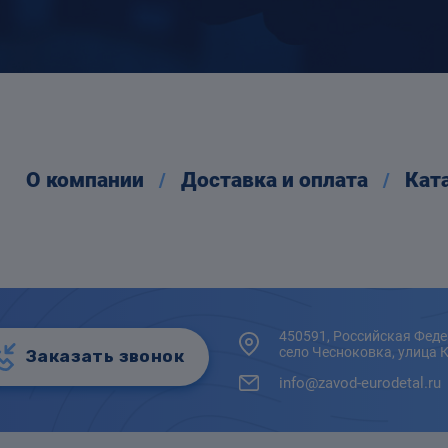
О компании
Доставка и оплата
Кат
450591, Российская Феде
село Чесноковка, улица 
Заказать звонок
info@zavod-eurodetal.ru