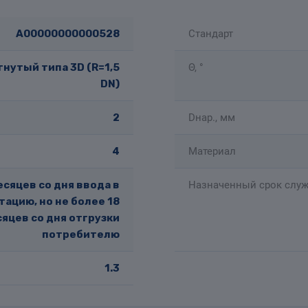
A00000000000528
Стандарт
нутый типа 3D (R=1,5
Θ, °
DN)
2
Dнар., мм
4
Материал
есяцев со дня ввода в
Назначенный срок служ
тацию, но не более 18
яцев со дня отгрузки
потребителю
1.3