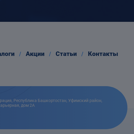
алоги
Акции
Статьи
Контакты
рация, Республика Башкортостан, Уфимский район,
Карьерная, дом 2А