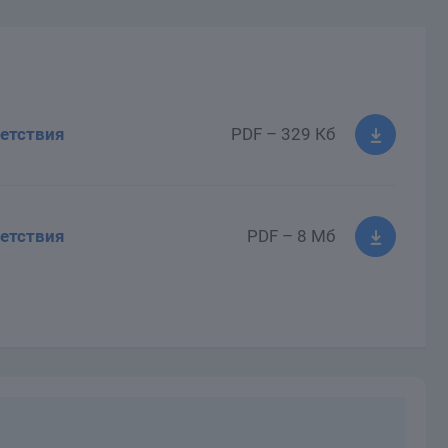
етствия
PDF – 329 Кб
етствия
PDF – 8 Мб