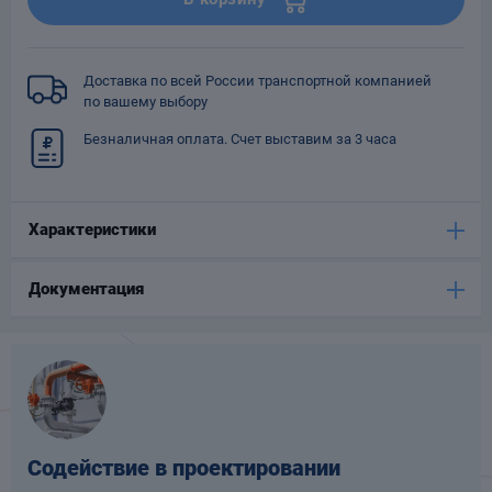
Опоры
опроводов
Фильтры для
Доставка по всей России транспортной компанией
трубопроводов
по вашему выбору
Безналичная оплата. Счет выставим за 3 часа
Характеристики
Хомуты для труб
Документация
язевики
Содействие в проектировании
Компенсаторы
етизы