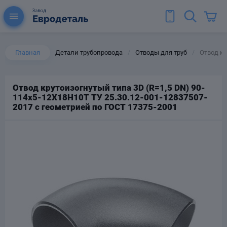
Главная
Детали трубопровода
Отводы для труб
Отвод кр
/
/
Отвод крутоизогнутый типа 3D (R=1,5 DN) 90-
114х5-12Х18Н10Т ТУ 25.30.12-001-12837507-
ы для труб
2017 с геометрией по ГОСТ 17375-2001
Колена для труб
Тройники стальные
ереходы
тальные