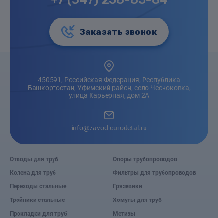
Заказать звонок
450591, Российская Федерация, Республика
Башкортостан, Уфимский район, село Чесноковка,
улица Карьерная, дом 2А
info@zavod-eurodetal.ru
Отводы для труб
Опоры трубопроводов
Колена для труб
Фильтры для трубопроводов
Переходы стальные
Грязевики
Тройники стальные
Хомуты для труб
Прокладки для труб
Метизы