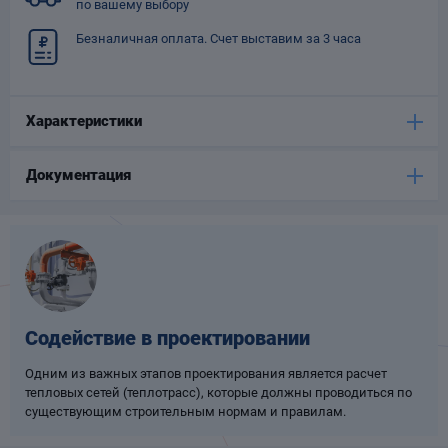
по вашему выбору
Опоры
Безналичная оплата. Счет выставим за 3 часа
опроводов
Фильтры для
трубопроводов
Характеристики
Документация
Хомуты для труб
язевики
Содействие в проектировании
Одним из важных этапов проектирования является расчет
тепловых сетей (теплотрасс), которые должны проводиться по
существующим строительным нормам и правилам.
Компенсаторы
етизы