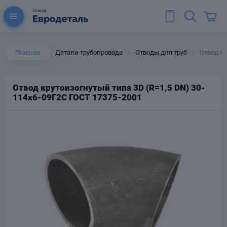
Главная
Детали трубопровода
Отводы для труб
Отвод кр
/
/
Отвод крутоизогнутый типа 3D (R=1,5 DN) 30-
114х6-09Г2С ГОСТ 17375-2001
ы для труб
Колена для труб
Тройники стальные
ереходы
тальные