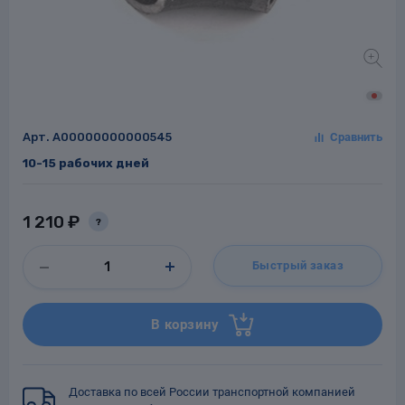
Заглушки для труб
ладки для
труб
Арт.
A00000000000545
10-15 рабочих дней
1 210 ₽
?
Фланцы стальные
Быстрый заказ
а стальные
В корзину
Доставка по всей России транспортной компанией