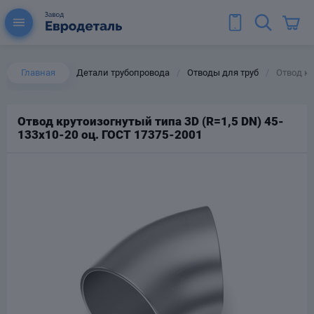
Главная
Детали трубопровода
Отводы для труб
Отвод кр
/
/
Отвод крутоизогнутый типа 3D (R=1,5 DN) 45-
133х10-20 оц. ГОСТ 17375-2001
ы для труб
Колена для труб
Тройники стальные
ереходы
тальные