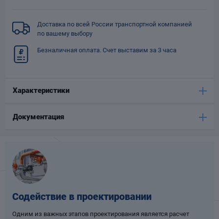
Опоры
опроводов
Доставка по всей России транспортной компанией
Фильтры для
по вашему выбору
трубопроводов
Безналичная оплата. Счет выставим за 3 часа
Характеристики
Документация
Хомуты для труб
язевики
Содействие в проектировании
Компенсаторы
етизы
Одним из важных этапов проектирования является расчет