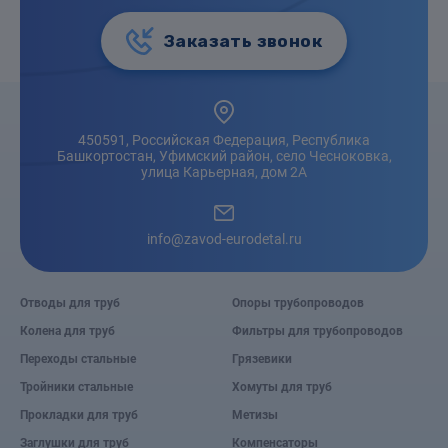
Заказать звонок
450591, Российская Федерация, Республика
Башкортостан, Уфимский район, село Чесноковка,
улица Карьерная, дом 2А
info@zavod-eurodetal.ru
Отводы для труб
Опоры трубопроводов
Колена для труб
Фильтры для трубопроводов
Переходы стальные
Грязевики
Тройники стальные
Хомуты для труб
Прокладки для труб
Метизы
Заглушки для труб
Компенсаторы