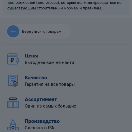
тепловых сетей (теплотрасс), которые должны проводиться по
существующим строительным нормам и правилам.
Вернуться к товарам
 диафрагмой
Цены
Выгоднее вам не найти
Качество
Гарантия на все товары
Ассортимент
Один из самых больших
Производство
Сделано в РФ