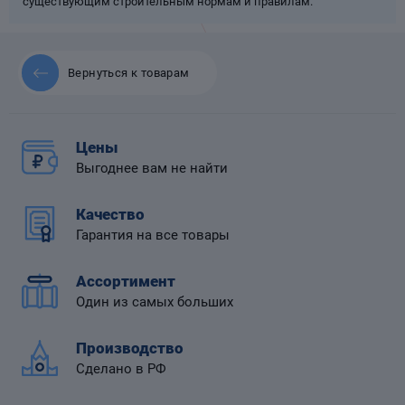
существующим строительным нормам и правилам.
Вернуться к товарам
 диафрагмой
Цены
Выгоднее вам не найти
Качество
Гарантия на все товары
Ассортимент
Один из самых больших
Производство
Сделано в РФ