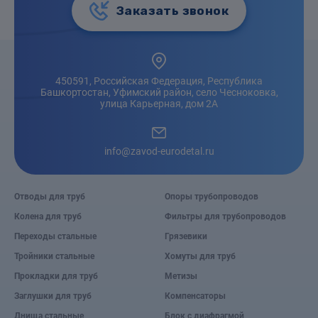
Заказать звонок
450591, Российская Федерация, Республика
Башкортостан, Уфимский район, село Чесноковка,
улица Карьерная, дом 2А
info@zavod-eurodetal.ru
Отводы для труб
Опоры трубопроводов
Колена для труб
Фильтры для трубопроводов
Переходы стальные
Грязевики
Тройники стальные
Хомуты для труб
Прокладки для труб
Метизы
Заглушки для труб
Компенсаторы
Днища стальные
Блок с диафрагмой