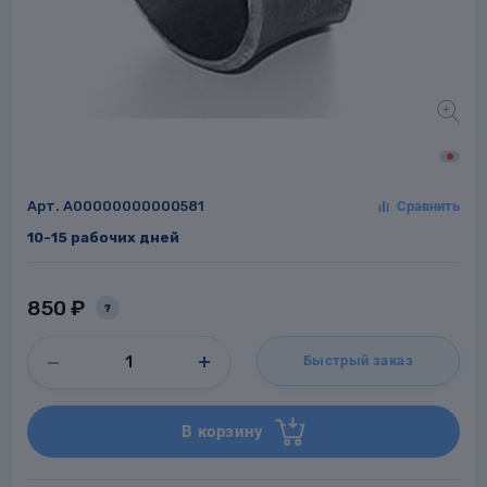
Заглушки для труб
ладки для
труб
Арт.
A00000000000581
10-15 рабочих дней
Фланцы стальные
850 ₽
?
а стальные
Быстрый заказ
В корзину