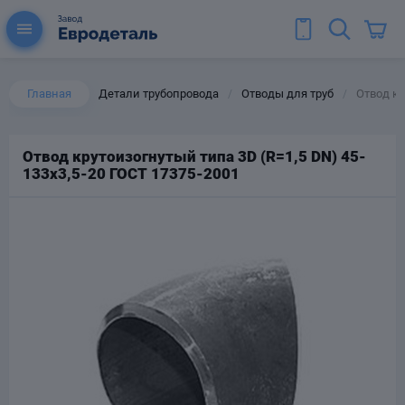
Главная
Детали трубопровода
Отводы для труб
Отвод кр
/
/
Отвод крутоизогнутый типа 3D (R=1,5 DN) 45-
133х3,5-20 ГОСТ 17375-2001
ы для труб
Колена для труб
Тройники стальные
ереходы
тальные