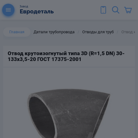
Главная
Детали трубопровода
Отводы для труб
Отвод кр
/
/
Отвод крутоизогнутый типа 3D (R=1,5 DN) 30-
133х3,5-20 ГОСТ 17375-2001
ы для труб
Колена для труб
Тройники стальные
ереходы
тальные