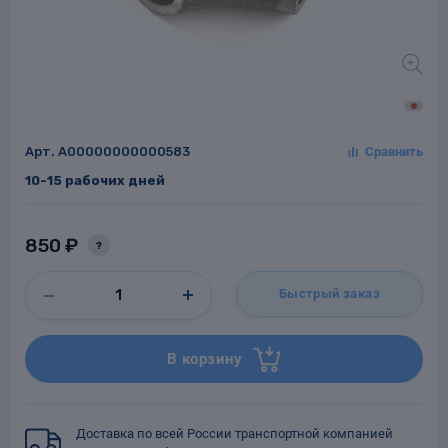
Заглушки для труб
ладки для
труб
Арт.
A00000000000583
10-15 рабочих дней
850 ₽
?
Фланцы стальные
Быстрый заказ
а стальные
В корзину
Доставка по всей России транспортной компанией