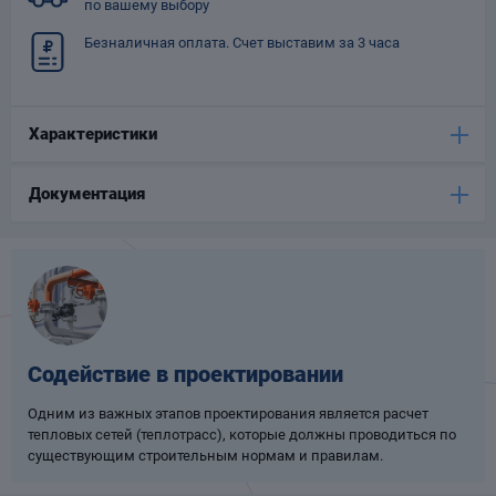
по вашему выбору
Опоры
Безналичная оплата. Счет выставим за 3 часа
опроводов
Фильтры для
трубопроводов
Характеристики
Документация
Хомуты для труб
язевики
Содействие в проектировании
Одним из важных этапов проектирования является расчет
тепловых сетей (теплотрасс), которые должны проводиться по
существующим строительным нормам и правилам.
Компенсаторы
етизы