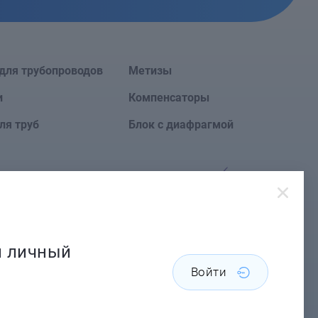
для трубопроводов
Метизы
и
Компенсаторы
ля труб
Блок с диафрагмой
Сайт создан в
й личный
Войти