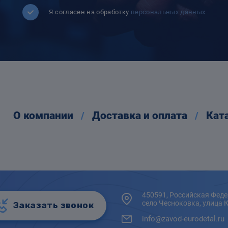
Я согласен на обработку
персональных данных
О компании
Доставка и оплата
Кат
450591, Российская Феде
село Чесноковка, улица 
Заказать звонок
info@zavod-eurodetal.ru