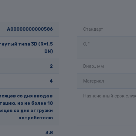
A00000000000586
Стандарт
нутый типа 3D (R=1,5
Θ, °
DN)
2
Dнар., мм
4
Материал
есяцев со дня ввода в
Назначенный срок служ
тацию, но не более 18
яцев со дня отгрузки
потребителю
3.8