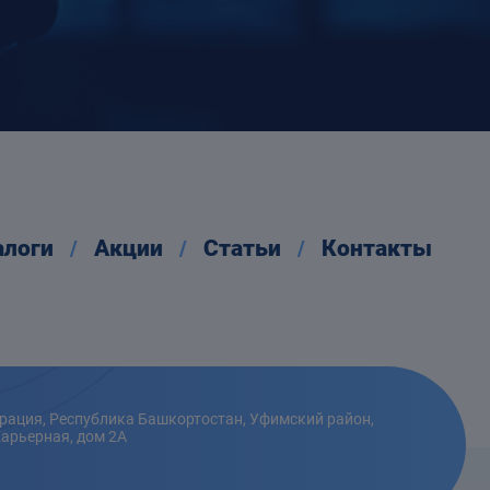
алоги
Акции
Статьи
Контакты
рация, Республика Башкортостан, Уфимский район,
Карьерная, дом 2А