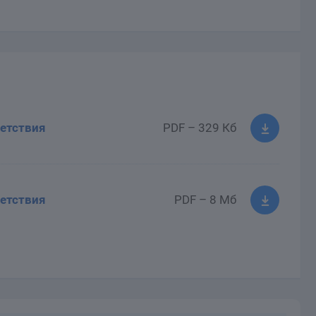
етствия
PDF – 329 Кб
етствия
PDF – 8 Мб