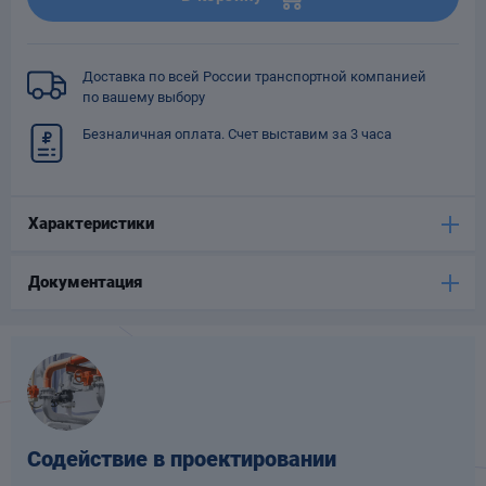
Опоры
опроводов
Фильтры для
Доставка по всей России транспортной компанией
трубопроводов
по вашему выбору
Безналичная оплата. Счет выставим за 3 часа
Характеристики
Хомуты для труб
Документация
язевики
Содействие в проектировании
Компенсаторы
етизы