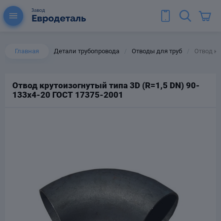
Главная
Детали трубопровода
Отводы для труб
Отвод кр
/
/
Отвод крутоизогнутый типа 3D (R=1,5 DN) 90-
133х4-20 ГОСТ 17375-2001
ы для труб
Колена для труб
Тройники стальные
ереходы
тальные