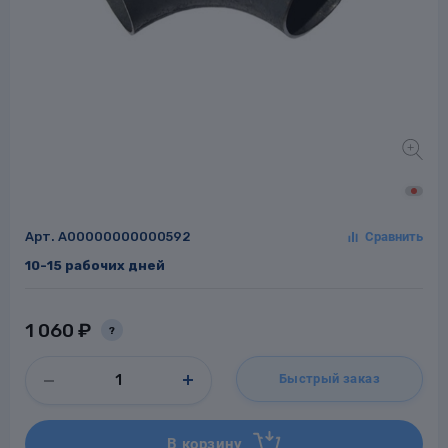
Заглушки для труб
ладки для
труб
Арт.
A00000000000592
10-15 рабочих дней
Фланцы стальные
а стальные
1 060 ₽
?
Быстрый заказ
В корзину