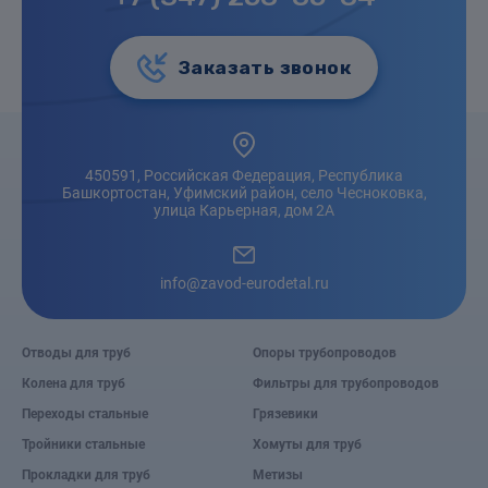
Заказать звонок
450591, Российская Федерация, Республика
Башкортостан, Уфимский район, село Чесноковка,
улица Карьерная, дом 2А
info@zavod-eurodetal.ru
Отводы для труб
Опоры трубопроводов
Колена для труб
Фильтры для трубопроводов
Переходы стальные
Грязевики
Тройники стальные
Хомуты для труб
Прокладки для труб
Метизы