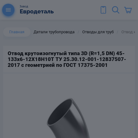
Главная
Детали трубопровода
Отводы для труб
Отвод кр
/
/
Отвод крутоизогнутый типа 3D (R=1,5 DN) 45-
133х6-12Х18Н10Т ТУ 25.30.12-001-12837507-
ы для труб
2017 с геометрией по ГОСТ 17375-2001
Колена для труб
Тройники стальные
ереходы
тальные