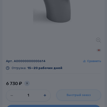
Заглушки для труб
ладки для
труб
Арт.
A00000000000614
Фланцы стальные
Отгрузка:
15—20 рабочих дней
а стальные
6 730 ₽
?
Быстрый заказ