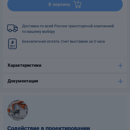
В корзину
Опоры
опроводов
Фильтры для
трубопроводов
Доставка по всей России транспортной компанией
по вашему выбору
Безналичная оплата. Счет выставим за 3 часа
Характеристики
Хомуты для труб
язевики
Документация
Компенсаторы
етизы
Содействие в проектировании