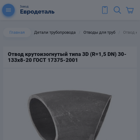
Главная
Детали трубопровода
Отводы для труб
Отвод кр
/
/
Отвод крутоизогнутый типа 3D (R=1,5 DN) 30-
133х8-20 ГОСТ 17375-2001
ы для труб
Колена для труб
Тройники стальные
ереходы
тальные