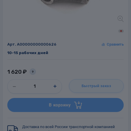
Заглушки для труб
ладки для
труб
Арт.
A00000000000626
10-15 рабочих дней
1 620 ₽
?
Фланцы стальные
Быстрый заказ
а стальные
В корзину
Доставка по всей России транспортной компанией