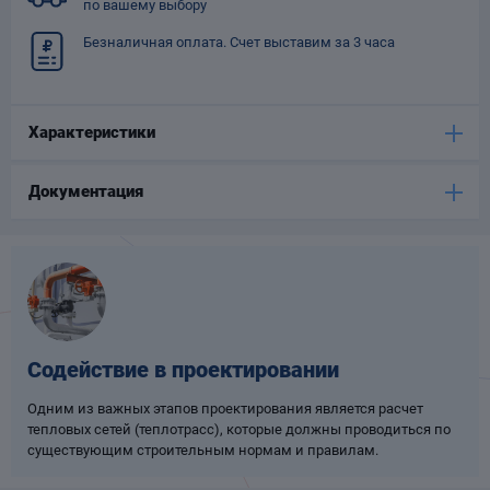
по вашему выбору
Опоры
Безналичная оплата. Счет выставим за 3 часа
опроводов
Фильтры для
трубопроводов
Характеристики
Документация
Хомуты для труб
язевики
Содействие в проектировании
Одним из важных этапов проектирования является расчет
тепловых сетей (теплотрасс), которые должны проводиться по
существующим строительным нормам и правилам.
Компенсаторы
етизы