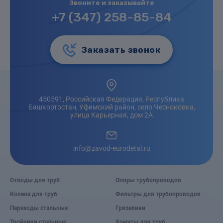
Звоните и заказывайте
+7 (347) 258-85-84
Заказать звонок
450591, Российская Федерация, Республика
Башкортостан, Уфимский район, село Чесноковка,
улица Карьерная, дом 2А
info@zavod-eurodetal.ru
Отводы для труб
Опоры трубопроводов
Колена для труб
Фильтры для трубопроводов
Переходы стальные
Грязевики
Тройники стальные
Хомуты для труб