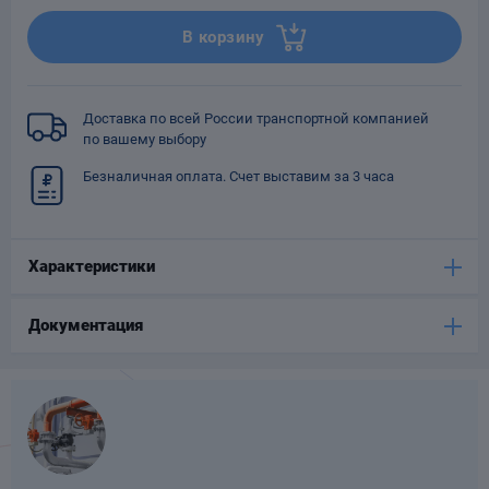
Опоры
В корзину
опроводов
Фильтры для
трубопроводов
Доставка по всей России транспортной компанией
по вашему выбору
Безналичная оплата. Счет выставим за 3 часа
Хомуты для труб
Характеристики
язевики
Документация
Компенсаторы
етизы