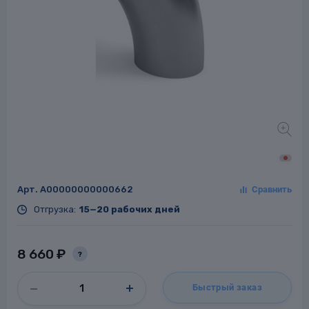
Заглушки для труб
ладки для
труб
Арт.
A00000000000662
Фланцы стальные
Отгрузка:
15—20 рабочих дней
а стальные
8 660 ₽
?
Быстрый заказ