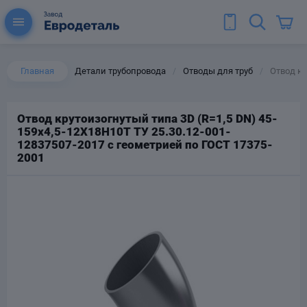
Главная
Детали трубопровода
Отводы для труб
Отвод кр
/
/
Отвод крутоизогнутый типа 3D (R=1,5 DN) 45-
159х4,5-12Х18Н10Т ТУ 25.30.12-001-
ы для труб
12837507-2017 с геометрией по ГОСТ 17375-
Колена для труб
2001
Тройники стальные
ереходы
тальные