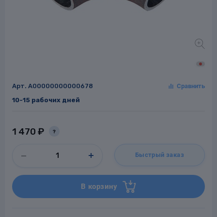
Заглушки для труб
ладки для
труб
Арт.
A00000000000678
10-15 рабочих дней
1 470 ₽
?
Фланцы стальные
Быстрый заказ
а стальные
В корзину