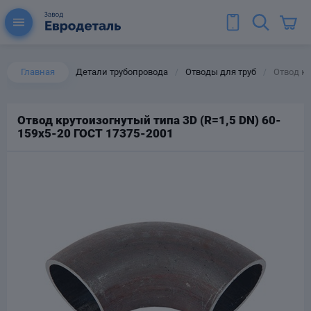
Главная
Детали трубопровода
Отводы для труб
Отвод кр
/
/
Отвод крутоизогнутый типа 3D (R=1,5 DN) 60-
159х5-20 ГОСТ 17375-2001
ы для труб
Колена для труб
Тройники стальные
ереходы
тальные