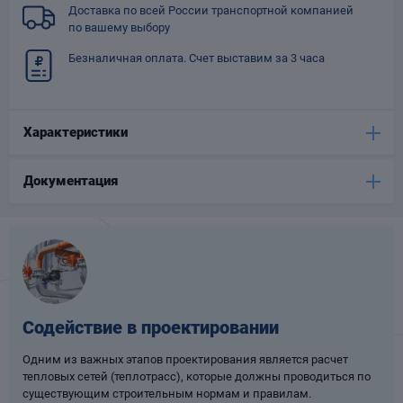
Доставка по всей России транспортной компанией
Опоры
по вашему выбору
опроводов
Фильтры для
Безналичная оплата. Счет выставим за 3 часа
трубопроводов
Характеристики
Документация
Хомуты для труб
язевики
Содействие в проектировании
Одним из важных этапов проектирования является расчет
тепловых сетей (теплотрасс), которые должны проводиться по
Компенсаторы
етизы
существующим строительным нормам и правилам.