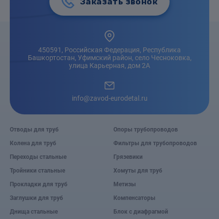
Заказать звонок
450591, Российская Федерация, Республика
Башкортостан, Уфимский район, село Чесноковка,
улица Карьерная, дом 2А
info@zavod-eurodetal.ru
Отводы для труб
Опоры трубопроводов
Колена для труб
Фильтры для трубопроводов
Переходы стальные
Грязевики
Тройники стальные
Хомуты для труб
Прокладки для труб
Метизы
Заглушки для труб
Компенсаторы
Днища стальные
Блок с диафрагмой