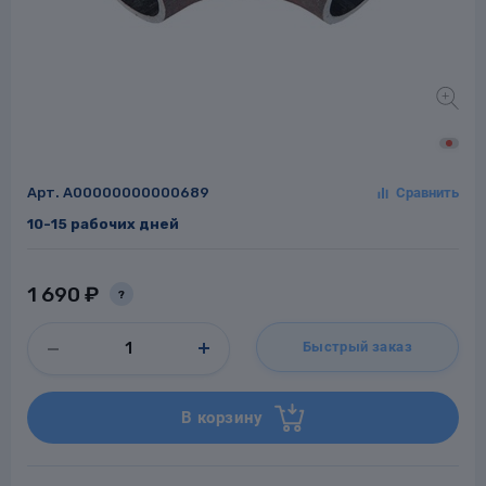
Заглушки для труб
ладки для
труб
Арт.
A00000000000689
10-15 рабочих дней
1 690 ₽
?
Фланцы стальные
Быстрый заказ
а стальные
В корзину