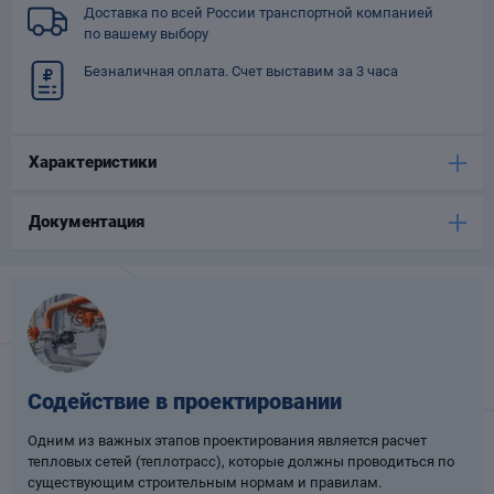
Доставка по всей России транспортной компанией
Опоры
по вашему выбору
опроводов
Фильтры для
Безналичная оплата. Счет выставим за 3 часа
трубопроводов
Характеристики
Документация
Хомуты для труб
язевики
Содействие в проектировании
Одним из важных этапов проектирования является расчет
тепловых сетей (теплотрасс), которые должны проводиться по
Компенсаторы
етизы
существующим строительным нормам и правилам.