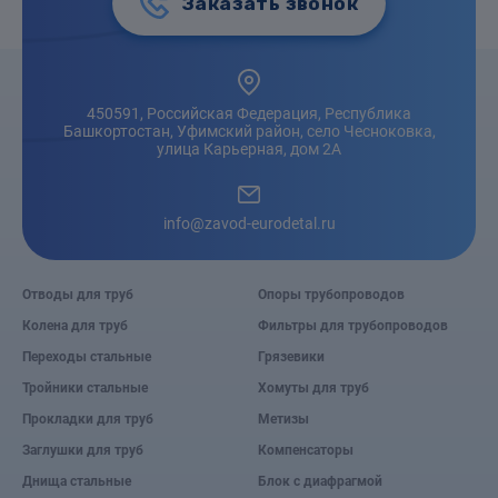
Заказать звонок
450591, Российская Федерация, Республика
Башкортостан, Уфимский район, село Чесноковка,
улица Карьерная, дом 2А
info@zavod-eurodetal.ru
Отводы для труб
Опоры трубопроводов
Колена для труб
Фильтры для трубопроводов
Переходы стальные
Грязевики
Тройники стальные
Хомуты для труб
Прокладки для труб
Метизы
Заглушки для труб
Компенсаторы
Днища стальные
Блок с диафрагмой