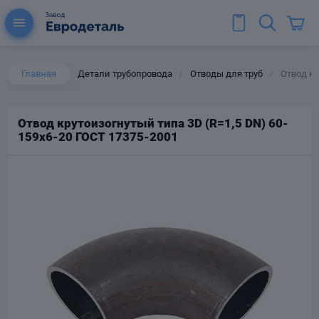
Главная
Детали трубопровода
Отводы для труб
Отвод кр
/
/
Отвод крутоизогнутый типа 3D (R=1,5 DN) 60-
159х6-20 ГОСТ 17375-2001
ы для труб
Колена для труб
Тройники стальные
ереходы
тальные