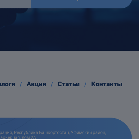
алоги
Акции
Статьи
Контакты
рация, Республика Башкортостан, Уфимский район,
Карьерная, дом 2А