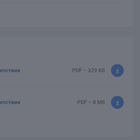
етствия
PDF – 329 Кб
етствия
PDF – 8 Мб