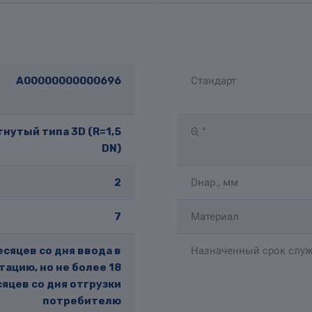
A00000000000696
Стандарт
нутый типа 3D (R=1,5
Θ, °
DN)
2
Dнар., мм
7
Материал
есяцев со дня ввода в
Назначенный срок служ
тацию, но не более 18
яцев со дня отгрузки
потребителю