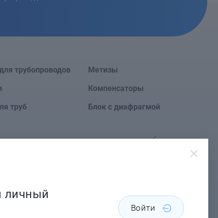
для трубопроводов
Метизы
и
Компенсаторы
ля труб
Блок с диафрагмой
Сайт создан в
й личный
Войти