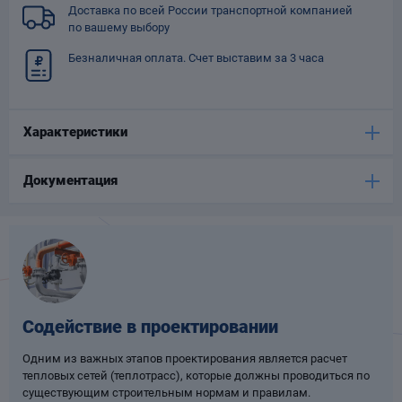
Доставка по всей России транспортной компанией
Опоры
по вашему выбору
опроводов
Фильтры для
Безналичная оплата. Счет выставим за 3 часа
трубопроводов
Характеристики
Документация
Хомуты для труб
язевики
Содействие в проектировании
Одним из важных этапов проектирования является расчет
тепловых сетей (теплотрасс), которые должны проводиться по
Компенсаторы
етизы
существующим строительным нормам и правилам.