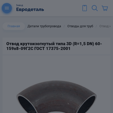
Главная
Детали трубопровода
Отводы для труб
Отвод кр
/
/
Отвод крутоизогнутый типа 3D (R=1,5 DN) 60-
159х8-09Г2С ГОСТ 17375-2001
ы для труб
Колена для труб
Тройники стальные
ереходы
тальные