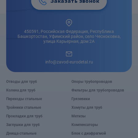
Заказать звонок
450591, Российская Федерация, Республика
Башкортостан, Уфимский район, село Чесноковка,
улица Карьерная, дом 2А
info@zavod-eurodetal.ru
Отводы для труб
Опоры трубопроводов
Колена для труб
Фильтры для трубопроводов
Переходы стальные
Грязевики
Тройники стальные
Хомуты для труб
Прокладки для труб
Метизы
Заглушки для труб
Компенсаторы
Днища стальные
Блок с диафрагмой