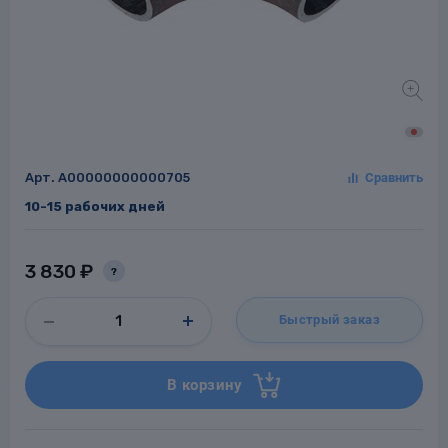
Заглушки для труб
ладки для
труб
Арт.
A00000000000705
10-15 рабочих дней
3 830 ₽
?
Фланцы стальные
Быстрый заказ
а стальные
В корзину