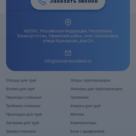
Заказать звонок
450591, Российская Федерация, Республика
Башкортостан, Уфимский район, село Чесноковка,
улица Карьерная, дом 2А
info@zavod-eurodetal.ru
Отводы для труб
Опоры трубопроводов
Колена для труб
Фильтры для трубопроводов
Переходы стальные
Грязевики
Тройники стальные
Хомуты для труб
Прокладки для труб
Метизы
Заглушки для труб
Компенсаторы
Днища стальные
Блок с диафрагмой