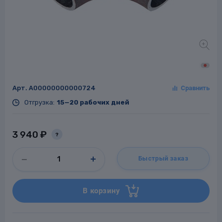
Заглушки для труб
ладки для
труб
Арт.
A00000000000724
Отгрузка:
15—20 рабочих дней
3 940 ₽
?
Фланцы стальные
Быстрый заказ
а стальные
В корзину