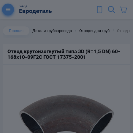
Главная
Детали трубопровода
Отводы для труб
Отвод кр
/
/
Отвод крутоизогнутый типа 3D (R=1,5 DN) 60-
168х10-09Г2С ГОСТ 17375-2001
ы для труб
Колена для труб
Тройники стальные
ереходы
тальные