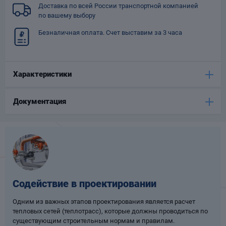
Доставка по всей России транспортной компанией
Опоры
по вашему выбору
опроводов
Фильтры для
Безналичная оплата. Счет выставим за 3 часа
трубопроводов
Характеристики
Документация
Хомуты для труб
язевики
Содействие в проектировании
Одним из важных этапов проектирования является расчет
тепловых сетей (теплотрасс), которые должны проводиться по
Компенсаторы
етизы
существующим строительным нормам и правилам.