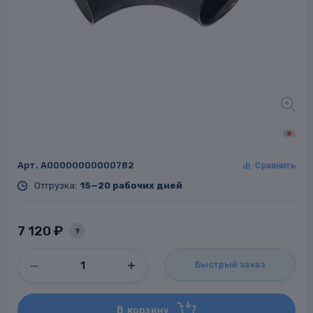
Заглушки для труб
ладки для
труб
Арт.
A00000000000782
Отгрузка:
15—20 рабочих дней
Фланцы стальные
а стальные
7 120 ₽
?
Быстрый заказ
В корзину