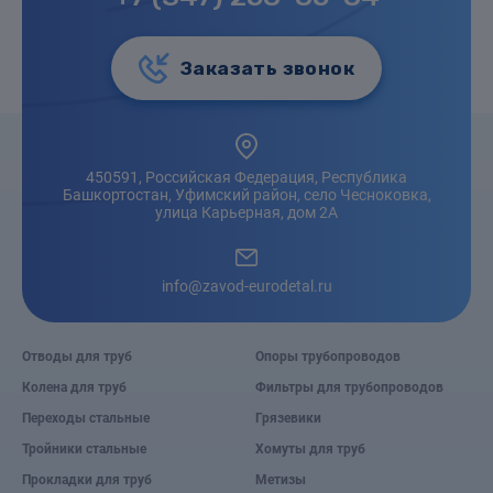
Заказать звонок
450591, Российская Федерация, Республика
Башкортостан, Уфимский район, село Чесноковка,
улица Карьерная, дом 2А
info@zavod-eurodetal.ru
Отводы для труб
Опоры трубопроводов
Колена для труб
Фильтры для трубопроводов
Переходы стальные
Грязевики
Тройники стальные
Хомуты для труб
Прокладки для труб
Метизы