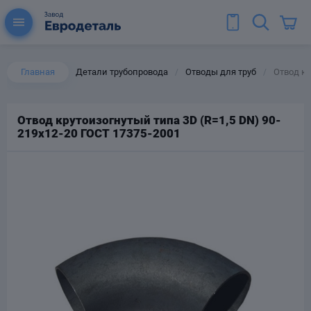
Главная
Детали трубопровода
Отводы для труб
Отвод кр
/
/
Отвод крутоизогнутый типа 3D (R=1,5 DN) 90-
219х12-20 ГОСТ 17375-2001
ы для труб
Колена для труб
Тройники стальные
ереходы
тальные