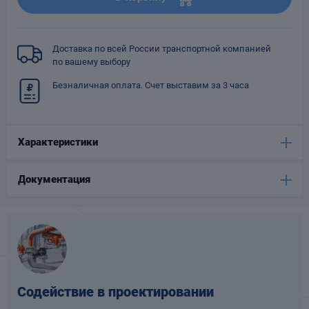
Опоры
опроводов
Фильтры для
Доставка по всей России транспортной компанией
трубопроводов
по вашему выбору
Безналичная оплата. Счет выставим за 3 часа
Характеристики
Хомуты для труб
Документация
язевики
Содействие в проектировании
Компенсаторы
етизы