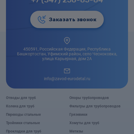
Заказать звонок
450591, Российская Федерация, Республика
Башкортостан, Уфимский район, село Чесноковка,
улица Карьерная, дом 2А
info@zavod-eurodetal.ru
Отводы для труб
Опоры трубопроводов
Колена для труб
Фильтры для трубопроводов
Переходы стальные
Грязевики
Тройники стальные
Хомуты для труб
Прокладки для труб
Метизы