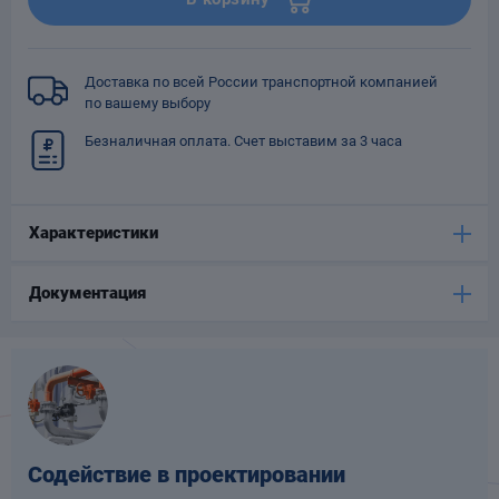
Опоры
опроводов
Фильтры для
Доставка по всей России транспортной компанией
трубопроводов
по вашему выбору
Безналичная оплата. Счет выставим за 3 часа
Характеристики
Хомуты для труб
Документация
язевики
Содействие в проектировании
Компенсаторы
етизы