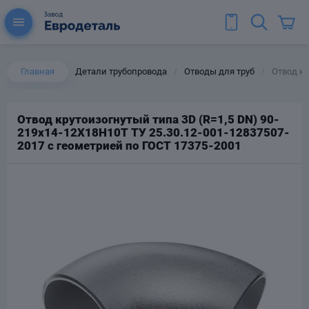
Главная
Детали трубопровода
Отводы для труб
Отвод кр
/
/
Отвод крутоизогнутый типа 3D (R=1,5 DN) 90-
219х14-12Х18Н10Т ТУ 25.30.12-001-12837507-
ы для труб
2017 с геометрией по ГОСТ 17375-2001
Колена для труб
Тройники стальные
ереходы
тальные