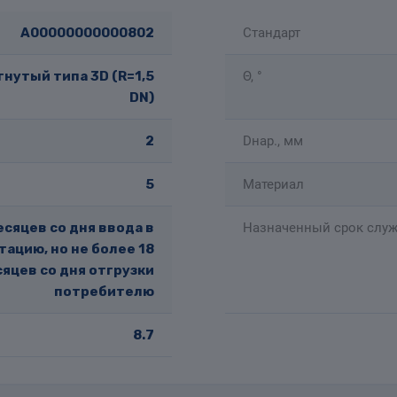
A00000000000802
Стандарт
нутый типа 3D (R=1,5
Θ, °
DN)
2
Dнар., мм
5
Материал
есяцев со дня ввода в
Назначенный срок служ
тацию, но не более 18
яцев со дня отгрузки
потребителю
8.7