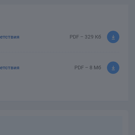
етствия
PDF – 329 Кб
етствия
PDF – 8 Мб