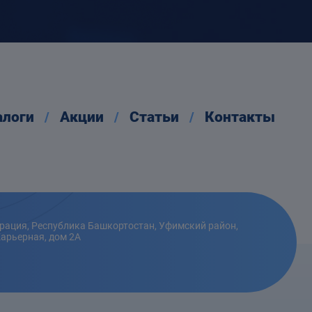
алоги
Акции
Статьи
Контакты
рация, Республика Башкортостан, Уфимский район,
Карьерная, дом 2А