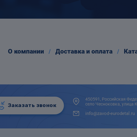
О компании
Доставка и оплата
Кат
450591, Российская Феде
село Чесноковка, улица 
Заказать звонок
info@zavod-eurodetal.ru