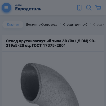
Главная
Детали трубопровода
Отводы для труб
Отвод кр
/
/
Отвод крутоизогнутый типа 3D (R=1,5 DN) 90-
219х5-20 оц. ГОСТ 17375-2001
ы для труб
Колена для труб
Тройники стальные
ереходы
тальные