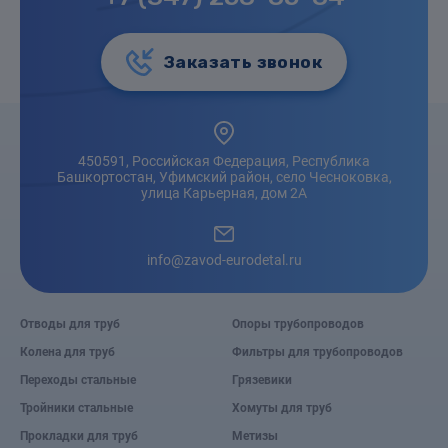
Заказать звонок
450591, Российская Федерация, Республика
Башкортостан, Уфимский район, село Чесноковка,
улица Карьерная, дом 2А
info@zavod-eurodetal.ru
Отводы для труб
Опоры трубопроводов
Колена для труб
Фильтры для трубопроводов
Переходы стальные
Грязевики
Тройники стальные
Хомуты для труб
Прокладки для труб
Метизы