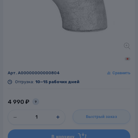
Заглушки для труб
ладки для
труб
Арт.
A00000000000804
Отгрузка:
10—15 рабочих дней
Фланцы стальные
а стальные
4 990 ₽
?
Быстрый заказ
В корзину