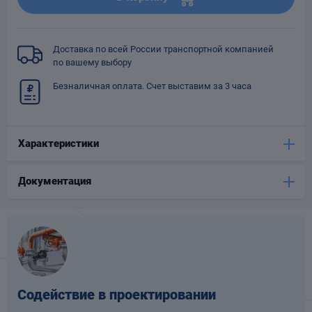
Опоры
опроводов
Фильтры для
Доставка по всей России транспортной компанией
трубопроводов
по вашему выбору
Безналичная оплата. Счет выставим за 3 часа
Характеристики
Хомуты для труб
Документация
язевики
Содействие в проектировании
Компенсаторы
етизы