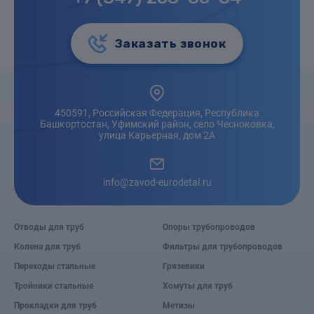
Заказать звонок
450591, Российская Федерация, Республика
Башкортостан, Уфимский район, село Чесноковка,
улица Карьерная, дом 2А
info@zavod-eurodetal.ru
Отводы для труб
Опоры трубопроводов
Колена для труб
Фильтры для трубопроводов
Переходы стальные
Грязевики
Тройники стальные
Хомуты для труб
Прокладки для труб
Метизы