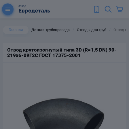
Главная
Детали трубопровода
Отводы для труб
Отвод кр
/
/
Отвод крутоизогнутый типа 3D (R=1,5 DN) 90-
219х6-09Г2С ГОСТ 17375-2001
ы для труб
Колена для труб
Тройники стальные
ереходы
тальные