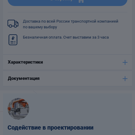
Опоры
опроводов
Фильтры для
Доставка по всей России транспортной компанией
трубопроводов
по вашему выбору
Безналичная оплата. Счет выставим за 3 часа
Характеристики
Хомуты для труб
Документация
язевики
Содействие в проектировании
Компенсаторы
етизы