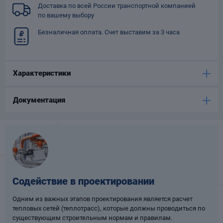
Доставка по всей России транспортной компанией
Опоры
по вашему выбору
опроводов
Фильтры для
Безналичная оплата. Счет выставим за 3 часа
трубопроводов
Характеристики
Документация
Хомуты для труб
язевики
Содействие в проектировании
Одним из важных этапов проектирования является расчет
тепловых сетей (теплотрасс), которые должны проводиться по
Компенсаторы
етизы
существующим строительным нормам и правилам.