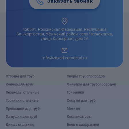
Заказать звонок
450591, Российская Федерация, Республика
Башкортостан, Уфимский район, село Чесноковка,
улица Карьерная, дом 2А
info@zavod-eurodetal.ru
Отводы для труб
Опоры трубопроводов
Колена для труб
Фильтры для трубопроводов
Переходы стальные
Грязевики
Тройники стальные
Хомуты для труб
Прокладки для труб
Метизы
Заглушки для труб
Компенсаторы
Днища стальные
Блок с диафрагмой