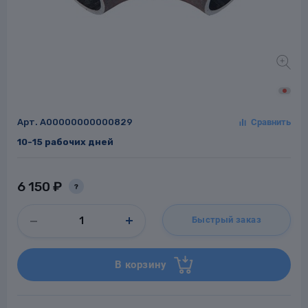
Заглушки для труб
ладки для
труб
Арт.
A00000000000829
10-15 рабочих дней
6 150 ₽
?
Фланцы стальные
Быстрый заказ
а стальные
В корзину