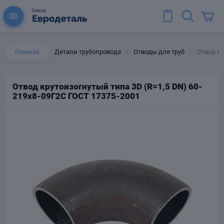
Главная
Детали трубопровода
Отводы для труб
Отвод кр
/
/
Отвод крутоизогнутый типа 3D (R=1,5 DN) 60-
219х8-09Г2С ГОСТ 17375-2001
ы для труб
Колена для труб
Тройники стальные
ереходы
тальные