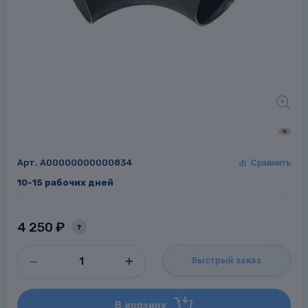
Заглушки для труб
ладки для
труб
Арт.
A00000000000834
10-15 рабочих дней
Фланцы стальные
а стальные
4 250 ₽
?
Быстрый заказ
В корзину