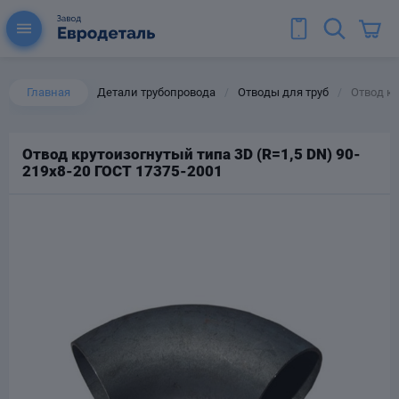
Главная
Детали трубопровода
Отводы для труб
Отвод кр
/
/
Отвод крутоизогнутый типа 3D (R=1,5 DN) 90-
219х8-20 ГОСТ 17375-2001
ы для труб
Колена для труб
Тройники стальные
ереходы
тальные