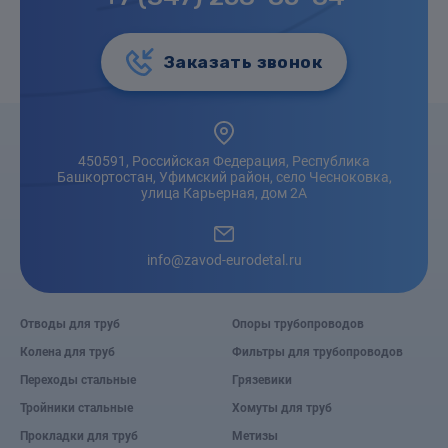
Заказать звонок
450591, Российская Федерация, Республика
Башкортостан, Уфимский район, село Чесноковка,
улица Карьерная, дом 2А
info@zavod-eurodetal.ru
Отводы для труб
Опоры трубопроводов
Колена для труб
Фильтры для трубопроводов
Переходы стальные
Грязевики
Тройники стальные
Хомуты для труб
Прокладки для труб
Метизы