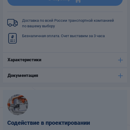
Опоры
опроводов
Фильтры для
Доставка по всей России транспортной компанией
трубопроводов
по вашему выбору
Безналичная оплата. Счет выставим за 3 часа
Характеристики
Хомуты для труб
Документация
язевики
Содействие в проектировании
Компенсаторы
етизы