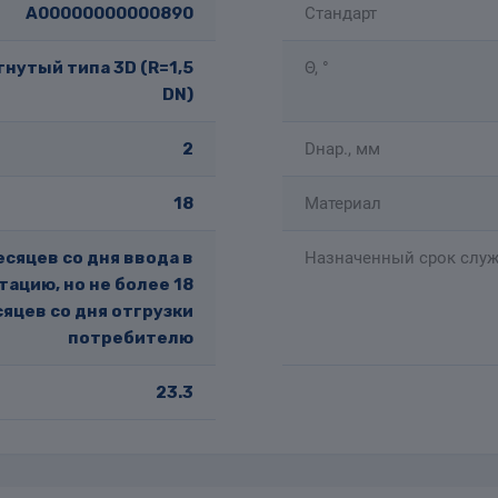
A00000000000890
Стандарт
нутый типа 3D (R=1,5
Θ, °
DN)
2
Dнар., мм
18
Материал
есяцев со дня ввода в
Назначенный срок служ
тацию, но не более 18
яцев со дня отгрузки
потребителю
23.3