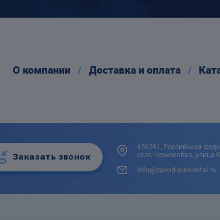
О компании
Доставка и оплата
Кат
450591, Российская Феде
село Чесноковка, улица 
Заказать звонок
info@zavod-eurodetal.ru