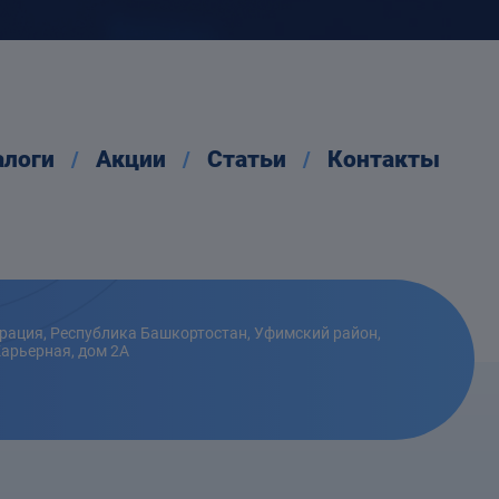
алоги
Акции
Статьи
Контакты
рация, Республика Башкортостан, Уфимский район,
Карьерная, дом 2А