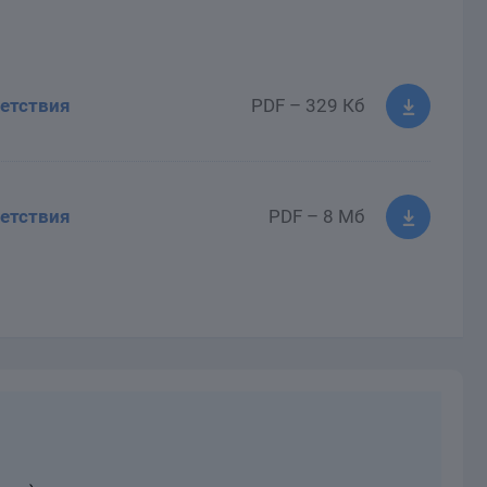
етствия
PDF – 329 Кб
етствия
PDF – 8 Мб