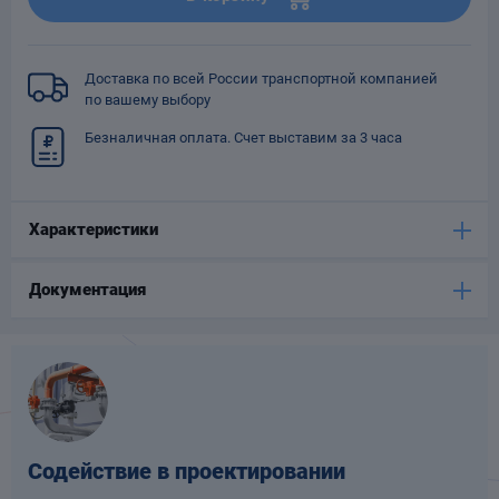
Опоры
опроводов
Фильтры для
Доставка по всей России транспортной компанией
трубопроводов
по вашему выбору
Безналичная оплата. Счет выставим за 3 часа
Характеристики
Хомуты для труб
Документация
язевики
Содействие в проектировании
Компенсаторы
етизы