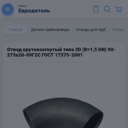
Главная
Детали трубопровода
Отводы для труб
Отвод кр
/
/
Отвод крутоизогнутый типа 3D (R=1,5 DN) 90-
273х20-09Г2С ГОСТ 17375-2001
ы для труб
Колена для труб
Тройники стальные
ереходы
тальные