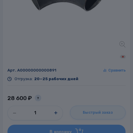
Заглушки для труб
ладки для
труб
Арт.
A00000000000891
Отгрузка:
20—25 рабочих дней
Фланцы стальные
а стальные
28 600 ₽
?
Быстрый заказ
В корзину