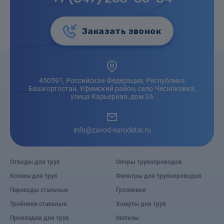
Заказать звонок
450591, Российская Федерация, Республика
Башкортостан, Уфимский район, село Чесноковка,
улица Карьерная, дом 2А
info@zavod-eurodetal.ru
Отводы для труб
Опоры трубопроводов
Колена для труб
Фильтры для трубопроводов
Переходы стальные
Грязевики
Тройники стальные
Хомуты для труб
Прокладки для труб
Метизы