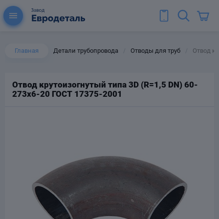
Главная
Детали трубопровода
Отводы для труб
Отвод кр
/
/
Отвод крутоизогнутый типа 3D (R=1,5 DN) 60-
273х6-20 ГОСТ 17375-2001
ы для труб
Колена для труб
Тройники стальные
ереходы
тальные