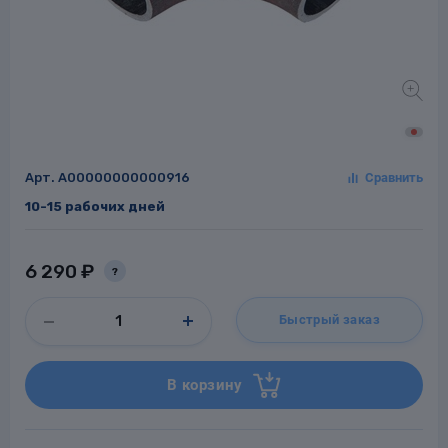
Заглушки для труб
ладки для
труб
Арт.
A00000000000916
10-15 рабочих дней
6 290 ₽
?
Фланцы стальные
Быстрый заказ
а стальные
В корзину