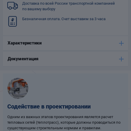
Доставка по всей России транспортной компанией
Опоры
по вашему выбору
опроводов
Фильтры для
Безналичная оплата. Счет выставим за 3 часа
трубопроводов
Характеристики
Документация
Хомуты для труб
язевики
Содействие в проектировании
Одним из важных этапов проектирования является расчет
тепловых сетей (теплотрасс), которые должны проводиться по
Компенсаторы
етизы
существующим строительным нормам и правилам.