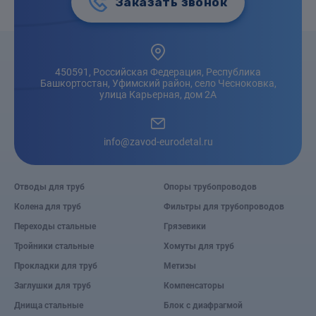
Заказать звонок
450591, Российская Федерация, Республика
Башкортостан, Уфимский район, село Чесноковка,
улица Карьерная, дом 2А
info@zavod-eurodetal.ru
Отводы для труб
Опоры трубопроводов
Колена для труб
Фильтры для трубопроводов
Переходы стальные
Грязевики
Тройники стальные
Хомуты для труб
Прокладки для труб
Метизы
Заглушки для труб
Компенсаторы
Днища стальные
Блок с диафрагмой