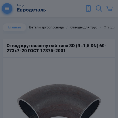
Главная
Детали трубопровода
Отводы для труб
Отвод кр
/
/
Отвод крутоизогнутый типа 3D (R=1,5 DN) 60-
273х7-20 ГОСТ 17375-2001
ы для труб
Колена для труб
Тройники стальные
ереходы
тальные