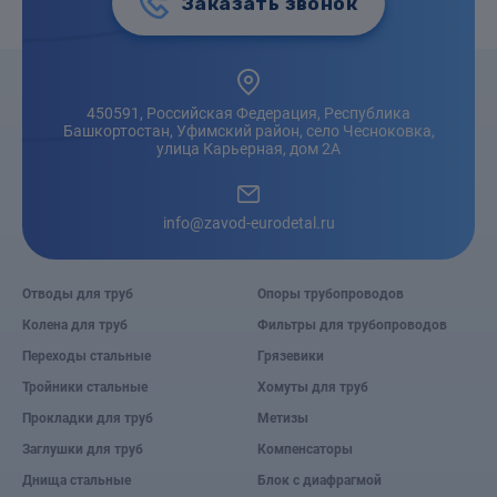
Заказать звонок
450591, Российская Федерация, Республика
Башкортостан, Уфимский район, село Чесноковка,
улица Карьерная, дом 2А
info@zavod-eurodetal.ru
Отводы для труб
Опоры трубопроводов
Колена для труб
Фильтры для трубопроводов
Переходы стальные
Грязевики
Тройники стальные
Хомуты для труб
Прокладки для труб
Метизы
Заглушки для труб
Компенсаторы
Днища стальные
Блок с диафрагмой