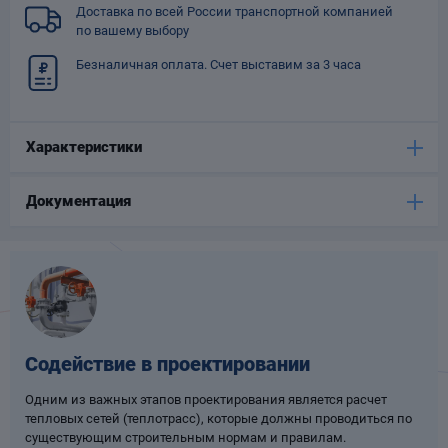
Доставка по всей России транспортной компанией
Опоры
по вашему выбору
опроводов
Фильтры для
Безналичная оплата. Счет выставим за 3 часа
трубопроводов
Характеристики
Документация
Хомуты для труб
язевики
Содействие в проектировании
Одним из важных этапов проектирования является расчет
тепловых сетей (теплотрасс), которые должны проводиться по
Компенсаторы
етизы
существующим строительным нормам и правилам.