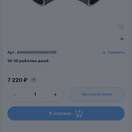
Заглушки для труб
ладки для
труб
Арт.
A00000000000930
10-15 рабочих дней
7 220 ₽
?
Фланцы стальные
Быстрый заказ
а стальные
В корзину