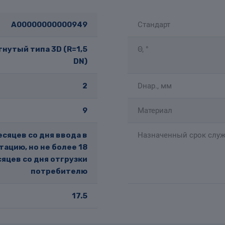
A00000000000949
Стандарт
нутый типа 3D (R=1,5
Θ, °
DN)
2
Dнар., мм
9
Материал
есяцев со дня ввода в
Назначенный срок служ
тацию, но не более 18
яцев со дня отгрузки
потребителю
17.5