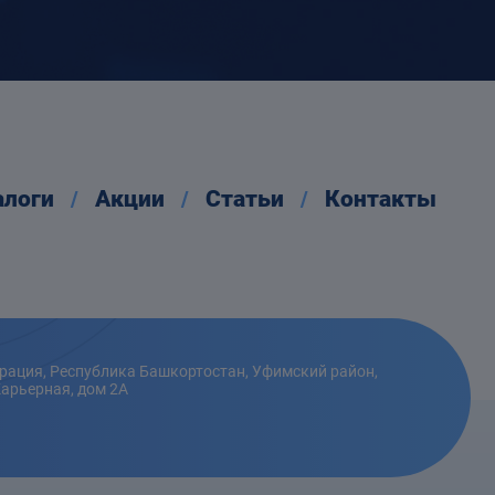
алоги
Акции
Статьи
Контакты
рация, Республика Башкортостан, Уфимский район,
Карьерная, дом 2А