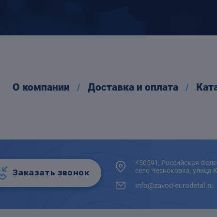
О компании
Доставка и оплата
Кат
450591, Российская Феде
село Чесноковка, улица 
Заказать звонок
info@zavod-eurodetal.ru