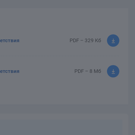
етствия
PDF – 329 Кб
етствия
PDF – 8 Мб