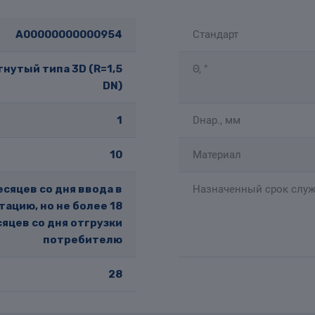
A00000000000954
Стандарт
нутый типа 3D (R=1,5
Θ, °
DN)
1
Dнар., мм
10
Материал
есяцев со дня ввода в
Назначенный срок служ
тацию, но не более 18
яцев со дня отгрузки
потребителю
28