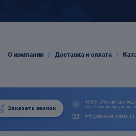
О компании
Доставка и оплата
Кат
450591, Российская Феде
село Чесноковка, улица 
Заказать звонок
info@zavod-eurodetal.ru