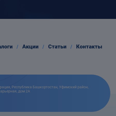
алоги
Акции
Статьи
Контакты
рация, Республика Башкортостан, Уфимский район,
Карьерная, дом 2А