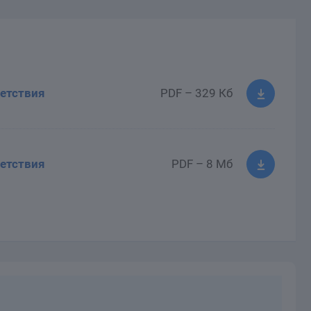
етствия
PDF – 329 Кб
етствия
PDF – 8 Мб