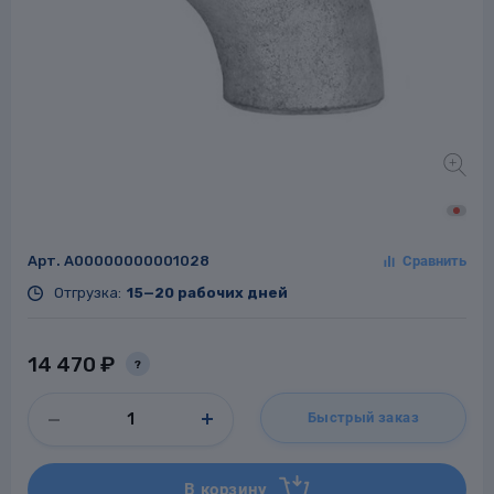
Заглушки для труб
ладки для
труб
Арт.
A00000000001028
Отгрузка:
15—20 рабочих дней
Фланцы стальные
а стальные
14 470 ₽
?
Быстрый заказ
В корзину