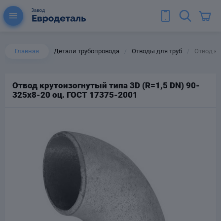
Главная
Детали трубопровода
Отводы для труб
Отвод кр
/
/
Отвод крутоизогнутый типа 3D (R=1,5 DN) 90-
325х8-20 оц. ГОСТ 17375-2001
ы для труб
Колена для труб
Тройники стальные
ереходы
тальные