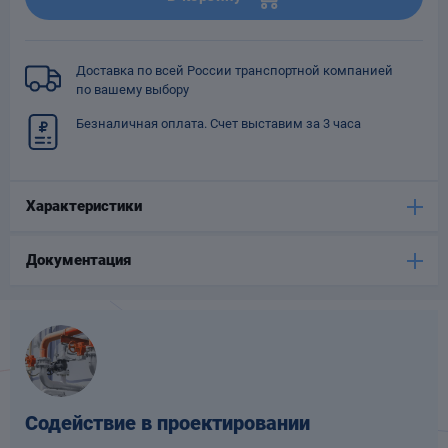
Опоры
опроводов
Фильтры для
Доставка по всей России транспортной компанией
трубопроводов
по вашему выбору
Безналичная оплата. Счет выставим за 3 часа
Характеристики
Хомуты для труб
Документация
язевики
Содействие в проектировании
Компенсаторы
етизы