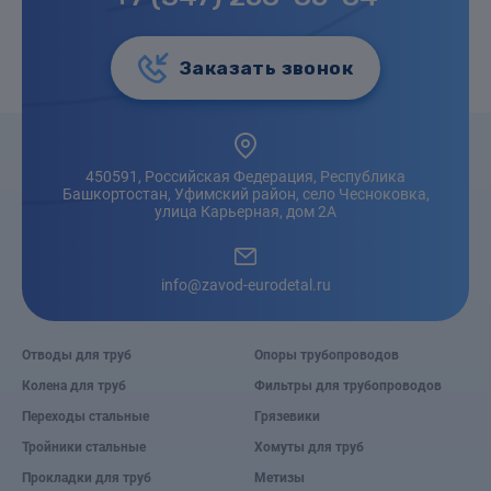
Заказать звонок
450591, Российская Федерация, Республика
Башкортостан, Уфимский район, село Чесноковка,
улица Карьерная, дом 2А
info@zavod-eurodetal.ru
Отводы для труб
Опоры трубопроводов
Колена для труб
Фильтры для трубопроводов
Переходы стальные
Грязевики
Тройники стальные
Хомуты для труб
Прокладки для труб
Метизы