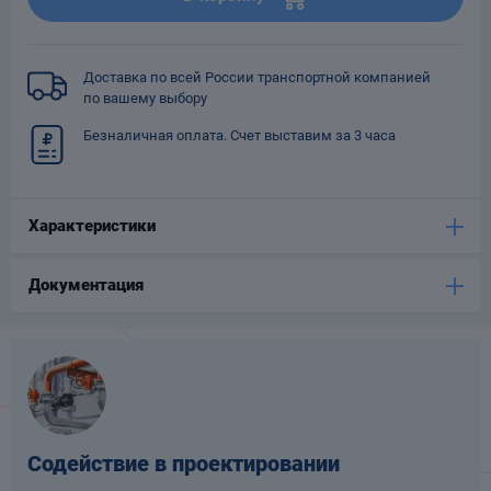
Опоры
опроводов
Фильтры для
Доставка по всей России транспортной компанией
трубопроводов
по вашему выбору
Безналичная оплата. Счет выставим за 3 часа
Характеристики
Хомуты для труб
Документация
язевики
Содействие в проектировании
Компенсаторы
етизы