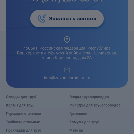
Заказать звонок
450591, Российская Федерация, Республика
Башкортостан, Уфимский район, село Чесноковка,
улица Карьерная, дом 2А
info@zavod-eurodetal.ru
Отводы для труб
Опоры трубопроводов
Колена для труб
Фильтры для трубопроводов
Переходы стальные
Грязевики
Тройники стальные
Хомуты для труб
Прокладки для труб
Метизы