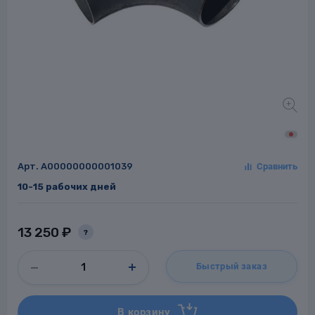
Заглушки для труб
ладки для
труб
Арт.
A00000000001039
10-15 рабочих дней
Фланцы стальные
а стальные
13 250 ₽
?
Быстрый заказ
В корзину