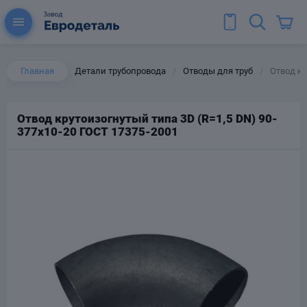
Главная
Детали трубопровода
Отводы для труб
Отвод кр
/
/
Отвод крутоизогнутый типа 3D (R=1,5 DN) 90-
377х10-20 ГОСТ 17375-2001
ы для труб
Колена для труб
Тройники стальные
ереходы
тальные