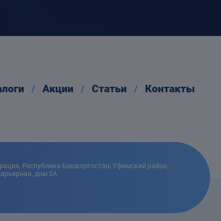
алоги
Акции
Статьи
Контакты
рация, Республика Башкортостан, Уфимский район,
Карьерная, дом 2А