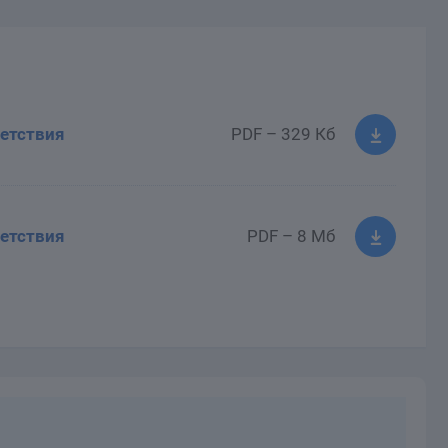
етствия
PDF – 329 Кб
етствия
PDF – 8 Мб