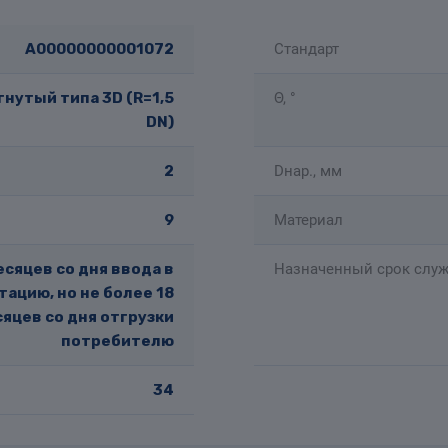
A00000000001072
Стандарт
нутый типа 3D (R=1,5
Θ, °
DN)
2
Dнар., мм
9
Материал
есяцев со дня ввода в
Назначенный срок служ
тацию, но не более 18
яцев со дня отгрузки
потребителю
34