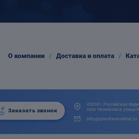
О компании
Доставка и оплата
Кат
450591, Российская Феде
село Чесноковка, улица 
Заказать звонок
info@zavod-eurodetal.ru