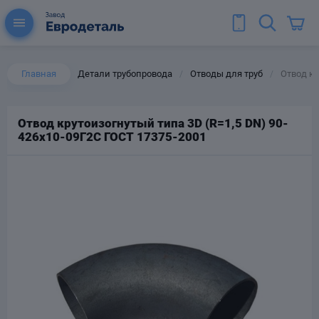
Главная
Детали трубопровода
Отводы для труб
Отвод кр
/
/
Отвод крутоизогнутый типа 3D (R=1,5 DN) 90-
426х10-09Г2С ГОСТ 17375-2001
ы для труб
Колена для труб
Тройники стальные
ереходы
тальные