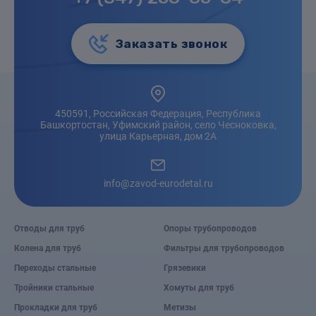
Заказать звонок
450591, Российская Федерация, Республика
Башкортостан, Уфимский район, село Чесноковка,
улица Карьерная, дом 2А
info@zavod-eurodetal.ru
Отводы для труб
Опоры трубопроводов
Колена для труб
Фильтры для трубопроводов
Переходы стальные
Грязевики
Тройники стальные
Хомуты для труб
Прокладки для труб
Метизы