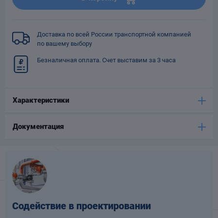
Опоры
опроводов
Фильтры для
Доставка по всей России транспортной компанией
трубопроводов
по вашему выбору
Безналичная оплата. Счет выставим за 3 часа
Характеристики
Хомуты для труб
Документация
язевики
Содействие в проектировании
Компенсаторы
етизы