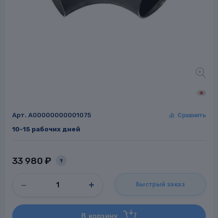
Заглушки для труб
ладки для
труб
Арт.
A00000000001075
10-15 рабочих дней
Фланцы стальные
а стальные
33 980 ₽
?
Быстрый заказ
В корзину